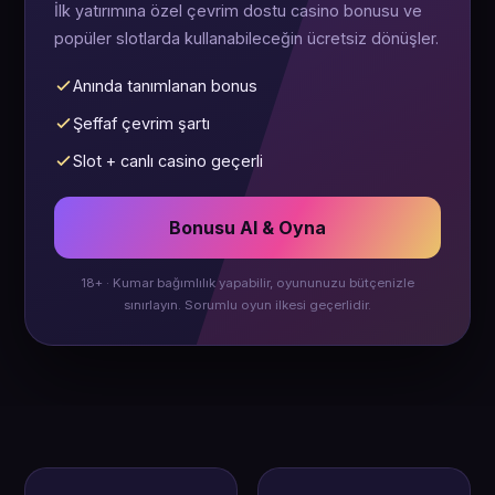
İlk yatırımına özel çevrim dostu casino bonusu ve
popüler slotlarda kullanabileceğin ücretsiz dönüşler.
Anında tanımlanan bonus
Şeffaf çevrim şartı
Slot + canlı casino geçerli
Bonusu Al & Oyna
18+ · Kumar bağımlılık yapabilir, oyununuzu bütçenizle
sınırlayın. Sorumlu oyun ilkesi geçerlidir.