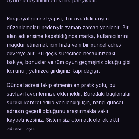
oyun deneyiminin en kritik parçasıdır.
Kingroyal güncel yapısı, Türkiye'deki erişim
düzenlemeleri nedeniyle zaman zaman yenilenir. Bir
alan adı erişime kapatıldığında marka, kullanıcılarını
mağdur etmemek için hızla yeni bir güncel adres
devreye alır. Bu geçiş sürecinde hesabınızdaki
bakiye, bonuslar ve tüm oyun geçmişiniz olduğu gibi
korunur; yalnızca girdiğiniz kapı değişir.
Güncel adresi takip etmenin en pratik yolu, bu
sayfayı favorilerinize eklemektir. Buradaki bağlantılar
sürekli kontrol edilip yenilendiği için, hangi güncel
adresin geçerli olduğunu araştırmakla vakit
kaybetmezsiniz. Sistem sizi otomatik olarak aktif
adrese taşır.