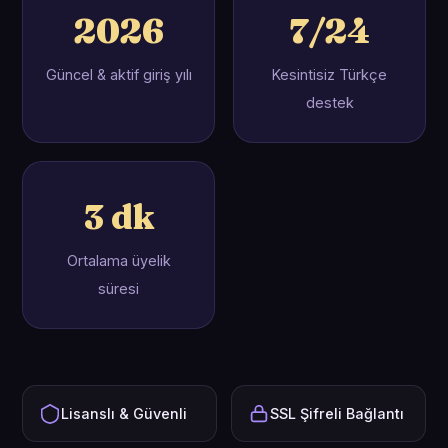
2026
7/24
Güncel & aktif giriş yılı
Kesintisiz Türkçe
destek
3 dk
Ortalama üyelik
süresi
Lisanslı & Güvenli
SSL Şifreli Bağlantı