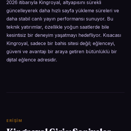
2026 itibarıyla Kingroyal, altyapısını sürekli
güncelleyerek daha hızlı sayfa yükleme süreleri ve
daha stabil canlı yayın performansı sunuyor. Bu
teknik yatırımlar, özellikle yoğun saatlerde bile
kesintisiz bir deneyim yaşatmayı hedefliyor. Kısacası
Kingroyal, sadece bir bahis sitesi değil; eğlenceyi,
güveni ve avantajı bir araya getiren bütünlüklü bir
dijital eğlence adresidir.
ERIŞIM