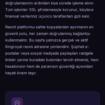
doğrulamasının ardından kısa sürede işleme alınır.
Tüm işlemler SSL şifrelemesiyle korunur, böylece
finansal verileriniz üçüncü taraflardan gizli kalır.
Resmî platformu sahte kopyalardan ayırmanın en
güvenli yolu, her zaman doğrulanmış bağlantıyı
kullanmaktır. Bu sayfa yalnızca gerçek ve aktif
Kingroyal resmi adresine yönlendirir. Şüpheli e-
postalar veya sosyal medyada paylaşılan rastgele
linkler yerine buradaki butonları tercih etmeniz, hem
hesabınızın hem de paranızın güvenliği açısından
hayati önem taşır.