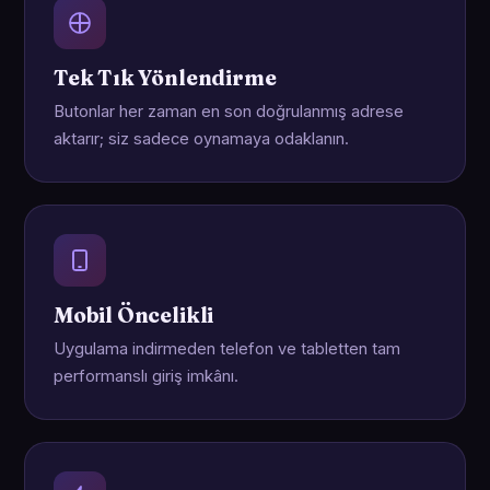
Tek Tık Yönlendirme
Butonlar her zaman en son doğrulanmış adrese
aktarır; siz sadece oynamaya odaklanın.
Mobil Öncelikli
Uygulama indirmeden telefon ve tabletten tam
performanslı giriş imkânı.