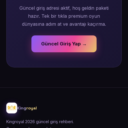
Güncel giriş adresi aktif, hoş geldin paketi
hazır. Tek bir tıkla premium oyun
dünyasına adım at ve avantajı kaçırma.
Güncel Giriş Yap →
King
royal
Kingroyal 2026 güncel giriş rehberi.