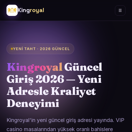
King
royal
☰
YENI TAHT · 2026 GÜNCEL
Kingroyal
Güncel
Giriş 2026 — Yeni
Adresle Kraliyet
Deneyimi
Kingroyal'in yeni güncel giriş adresi yayında. VIP
casino masalarından yüksek oranlı bahislere