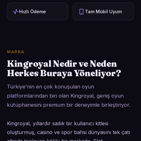
Hızlı Ödeme
Tam Mobil Uyum
MARKA
Kingroyal Nedir ve Neden
Herkes Buraya Yöneliyor?
Türkiye'nin en çok konuşulan oyun
platformlarından biri olan Kingroyal, geniş oyun
kütüphanesini premium bir deneyimle birleştiriyor.
Kingroyal, yıllardır sadık bir kullanıcı kitlesi
oluşturmuş, casino ve spor bahsi dünyasını tek çatı