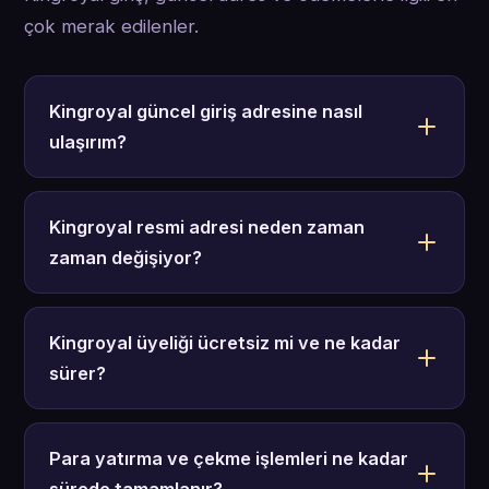
çok merak edilenler.
Kingroyal güncel giriş adresine nasıl
ulaşırım?
Kingroyal resmi adresi neden zaman
zaman değişiyor?
Kingroyal üyeliği ücretsiz mi ve ne kadar
sürer?
Para yatırma ve çekme işlemleri ne kadar