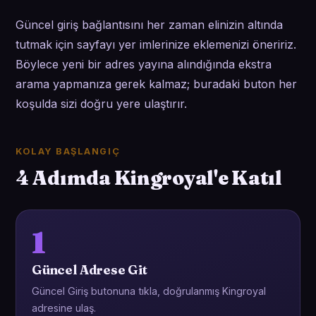
Güncel giriş bağlantısını her zaman elinizin altında
tutmak için sayfayı yer imlerinize eklemenizi öneririz.
Böylece yeni bir adres yayına alındığında ekstra
arama yapmanıza gerek kalmaz; buradaki buton her
koşulda sizi doğru yere ulaştırır.
KOLAY BAŞLANGIÇ
4 Adımda Kingroyal'e Katıl
1
Güncel Adrese Git
Güncel Giriş butonuna tıkla, doğrulanmış Kingroyal
adresine ulaş.