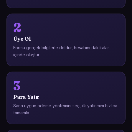
2
Üye Ol
Formu gerçek bilgilerle doldur, hesabını dakikalar
içinde oluştur.
3
Para Yatır
Sana uygun ödeme yöntemini seç, ilk yatırımını hızlıca
tamamla.