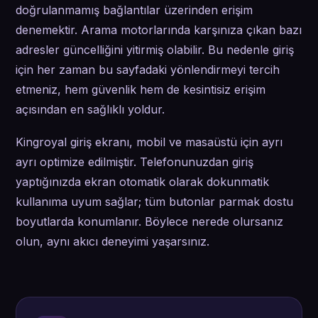
doğrulanmamış bağlantılar üzerinden erişim
denemektir. Arama motorlarında karşınıza çıkan bazı
adresler güncelliğini yitirmiş olabilir. Bu nedenle giriş
için her zaman bu sayfadaki yönlendirmeyi tercih
etmeniz, hem güvenlik hem de kesintisiz erişim
açısından en sağlıklı yoldur.
Kingroyal giriş ekranı, mobil ve masaüstü için ayrı
ayrı optimize edilmiştir. Telefonunuzdan giriş
yaptığınızda ekran otomatik olarak dokunmatik
kullanıma uyum sağlar; tüm butonlar parmak dostu
boyutlarda konumlanır. Böylece nerede olursanız
olun, aynı akıcı deneyimi yaşarsınız.