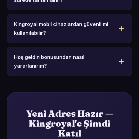
sürede tamamlanır?
Kingroyal mobil cihazlardan güvenli mi
kullanılabilir?
Hoş geldin bonusundan nasıl
yararlanırım?
Yeni Adres Hazır —
Kingroyal'e Şimdi
Katıl