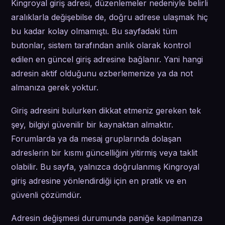
Kingroyal giriş adresi, düzenlemeler nedeniyle belirli
aralıklarla değişebilse de, doğru adrese ulaşmak hiç
bu kadar kolay olmamıştı. Bu sayfadaki tüm
butonlar, sistem tarafından anlık olarak kontrol
edilen en güncel giriş adresine bağlanır. Yani hangi
adresin aktif olduğunu ezberlemenize ya da not
almanıza gerek yoktur.
Giriş adresini bulurken dikkat etmeniz gereken tek
şey, bilgiyi güvenilir bir kaynaktan almaktır.
Forumlarda ya da mesaj gruplarında dolaşan
adreslerin bir kısmı güncelliğini yitirmiş veya taklit
olabilir. Bu sayfa, yalnızca doğrulanmış Kingroyal
giriş adresine yönlendirdiği için en pratik ve en
güvenli çözümdür.
Adresin değişmesi durumunda paniğe kapılmanıza