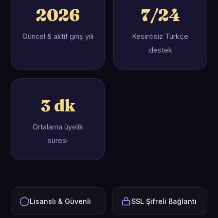
2026
7/24
Güncel & aktif giriş yılı
Kesintisiz Türkçe
destek
3 dk
Ortalama üyelik
süresi
Lisanslı & Güvenli
SSL Şifreli Bağlantı