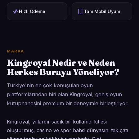
Hızlı Ödeme
Tam Mobil Uyum
MARKA
Kingroyal Nedir ve Neden
Herkes Buraya Yöneliyor?
Türkiye'nin en çok konuşulan oyun
platformlarından biri olan Kingroyal, geniş oyun
kütüphanesini premium bir deneyimle birleştiriyor.
Kingroyal, yıllardır sadık bir kullanıcı kitlesi
oluşturmuş, casino ve spor bahsi dünyasını tek çatı