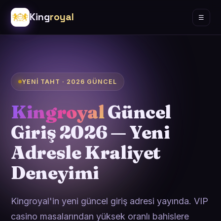
King
royal
☰
YENI TAHT · 2026 GÜNCEL
Kingroyal
Güncel
Giriş 2026 — Yeni
Adresle Kraliyet
Deneyimi
Kingroyal'in yeni güncel giriş adresi yayında. VIP
casino masalarından yüksek oranlı bahislere