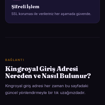
Şifreli İşlem
SSL koruması ile verileriniz her aşamada güvende.
BAĞLANTI
Kingroyal Giriş Adresi
Nereden ve Nasıl Bulunur?
Kingroyal giriş adresi her zaman bu sayfadaki
güncel yönlendirmeyle bir tık uzağınızdadır.