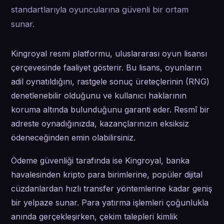
standartlarıyla oyuncularına güvenli bir ortam
sunar.
Kingroyal resmi platformu, uluslararası oyun lisansı
çerçevesinde faaliyet gösterir. Bu lisans, oyunların
adil oynatıldığını, rastgele sonuç üreteçlerinin (RNG)
denetlenebilir olduğunu ve kullanıcı haklarının
koruma altında bulunduğunu garanti eder. Resmî bir
adreste oynadığınızda, kazançlarınızın eksiksiz
ödeneceğinden emin olabilirsiniz.
Ödeme güvenliği tarafında ise Kingroyal, banka
havalesinden kripto para birimlerine, popüler dijital
cüzdanlardan hızlı transfer yöntemlerine kadar geniş
bir yelpaze sunar. Para yatırma işlemleri çoğunlukla
anında gerçekleşirken, çekim talepleri kimlik