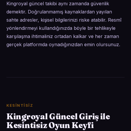
Kingroyal güncel takibi aynı zamanda güvenlik
demektir. Doğrulanmamış kaynaklardan yayılan
sahte adresler, kişisel bilgilerinizi riske atabilir. Resmî
yönlendirmeyi kullandığınızda böyle bir tehlikeyle
karşılaşma ihtimaliniz ortadan kalkar ve her zaman
gerçek platformda oynadığınızdan emin olursunuz.
KESINTISIZ
Kingroyal Güncel Giriş ile
Kesintisiz Oyun Keyfi