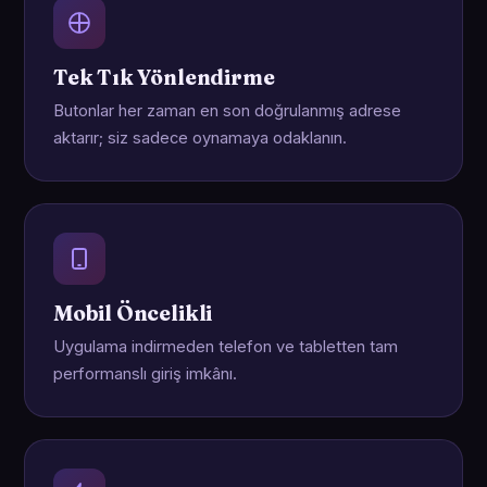
Tek Tık Yönlendirme
Butonlar her zaman en son doğrulanmış adrese
aktarır; siz sadece oynamaya odaklanın.
Mobil Öncelikli
Uygulama indirmeden telefon ve tabletten tam
performanslı giriş imkânı.