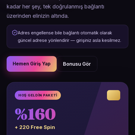
kadar her şey, tek doğrulanmış bağlantı
üzerinden elinizin altında.
Adres engellense bile bağlantı otomatik olarak
güncel adrese yönlendirir — girişiniz asla kesilmez.
Hemen Giriş Yap
Bonusu Gör
HOŞ GELDİN PAKETİ
%160
+ 220 Free Spin