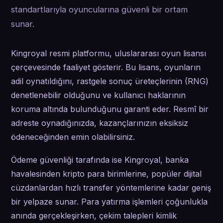
standartlarıyla oyuncularına güvenli bir ortam
sunar.
Kingroyal resmi platformu, uluslararası oyun lisansı
çerçevesinde faaliyet gösterir. Bu lisans, oyunların
adil oynatıldığını, rastgele sonuç üreteçlerinin (RNG)
denetlenebilir olduğunu ve kullanıcı haklarının
koruma altında bulunduğunu garanti eder. Resmî bir
adreste oynadığınızda, kazançlarınızın eksiksiz
ödeneceğinden emin olabilirsiniz.
Ödeme güvenliği tarafında ise Kingroyal, banka
havalesinden kripto para birimlerine, popüler dijital
cüzdanlardan hızlı transfer yöntemlerine kadar geniş
bir yelpaze sunar. Para yatırma işlemleri çoğunlukla
anında gerçekleşirken, çekim talepleri kimlik