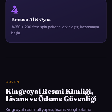
4
Bonusu Al & Oyna
%150 + 200 free spin paketini etkinleştir, kazanmaya
başla.
GÜVEN
Kingroyal Resmi Kimliği,
Lisans ve Ödeme Güvenliği
Kingroyal resmi altyapısı, lisans ve şifreleme