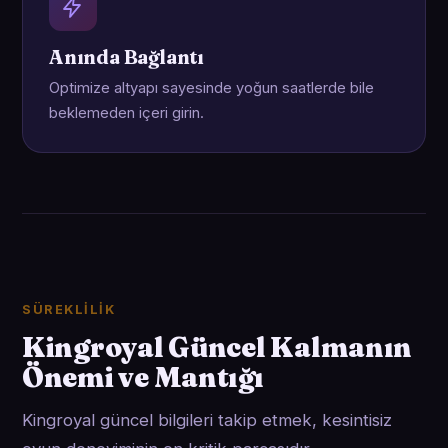
Anında Bağlantı
Optimize altyapı sayesinde yoğun saatlerde bile
beklemeden içeri girin.
SÜREKLILIK
Kingroyal Güncel Kalmanın
Önemi ve Mantığı
Kingroyal güncel bilgileri takip etmek, kesintisiz