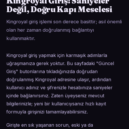
Kingroyal Giriş: Saniyeler
Değil, Doğru Kapı Meselesi
Kingroyal giriş işlemi son derece basittir; asıl önemli
olan her zaman doğrulanmış bağlantıyı
kullanmaktır.
Kingroyal giriş yapmak için karmaşık adımlarla
uğraşmanıza gerek yoktur. Bu sayfadaki "Güncel
Giriş" butonlarına tıkladığınızda doğrudan
doğrulanmış Kingroyal adresine ulaşır, ardından
kullanıcı adınız ve şifrenizle hesabınıza saniyeler
içinde bağlanırsınız. Zaten üyeyseniz mevcut
bilgilerinizle; yeni bir kullanıcıysanız hızlı kayıt
formuyla girişinizi tamamlayabilirsiniz.
Girişte en sık yaşanan sorun, eski ya da