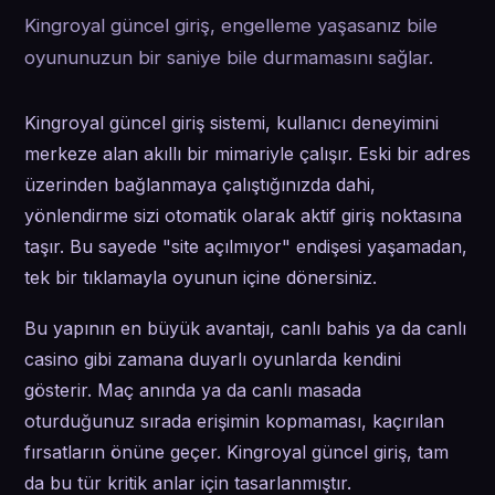
Kingroyal güncel giriş, engelleme yaşasanız bile
oyununuzun bir saniye bile durmamasını sağlar.
Kingroyal güncel giriş sistemi, kullanıcı deneyimini
merkeze alan akıllı bir mimariyle çalışır. Eski bir adres
üzerinden bağlanmaya çalıştığınızda dahi,
yönlendirme sizi otomatik olarak aktif giriş noktasına
taşır. Bu sayede "site açılmıyor" endişesi yaşamadan,
tek bir tıklamayla oyunun içine dönersiniz.
Bu yapının en büyük avantajı, canlı bahis ya da canlı
casino gibi zamana duyarlı oyunlarda kendini
gösterir. Maç anında ya da canlı masada
oturduğunuz sırada erişimin kopmaması, kaçırılan
fırsatların önüne geçer. Kingroyal güncel giriş, tam
da bu tür kritik anlar için tasarlanmıştır.