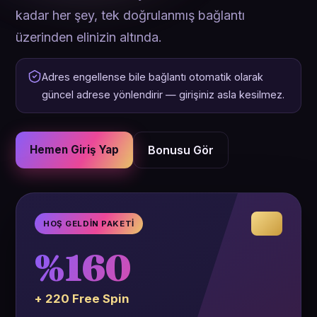
kadar her şey, tek doğrulanmış bağlantı
üzerinden elinizin altında.
Adres engellense bile bağlantı otomatik olarak
güncel adrese yönlendirir — girişiniz asla kesilmez.
Hemen Giriş Yap
Bonusu Gör
HOŞ GELDİN PAKETİ
%160
+ 220 Free Spin