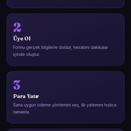
2
Üye Ol
Formu gerçek bilgilerle doldur, hesabını dakikalar
içinde oluştur.
3
Para Yatır
Sana uygun ödeme yöntemini seç, ilk yatırımını hızlıca
tamamla.