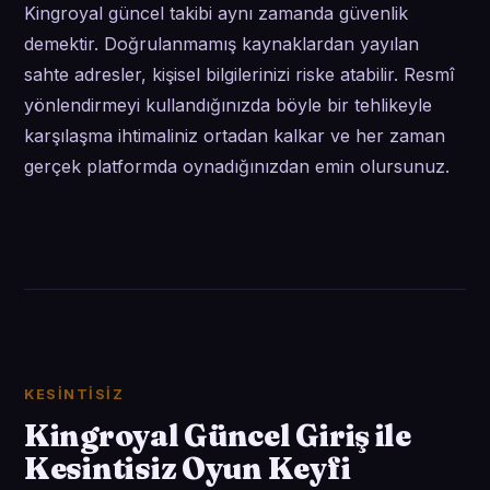
Kingroyal güncel takibi aynı zamanda güvenlik
demektir. Doğrulanmamış kaynaklardan yayılan
sahte adresler, kişisel bilgilerinizi riske atabilir. Resmî
yönlendirmeyi kullandığınızda böyle bir tehlikeyle
karşılaşma ihtimaliniz ortadan kalkar ve her zaman
gerçek platformda oynadığınızdan emin olursunuz.
KESINTISIZ
Kingroyal Güncel Giriş ile
Kesintisiz Oyun Keyfi