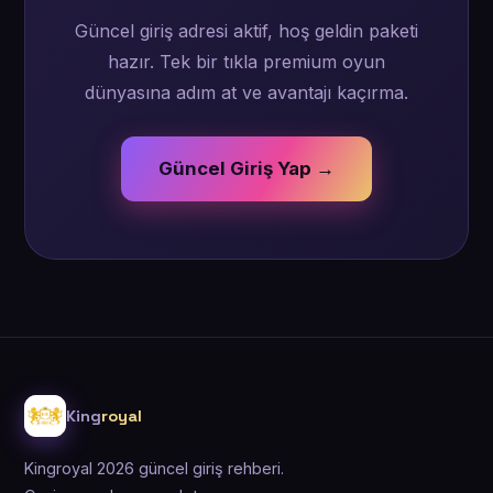
Güncel giriş adresi aktif, hoş geldin paketi
hazır. Tek bir tıkla premium oyun
dünyasına adım at ve avantajı kaçırma.
Güncel Giriş Yap →
King
royal
Kingroyal 2026 güncel giriş rehberi.