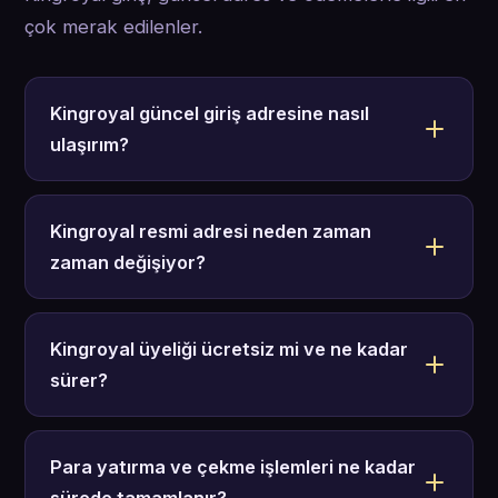
çok merak edilenler.
Kingroyal güncel giriş adresine nasıl
ulaşırım?
Kingroyal resmi adresi neden zaman
zaman değişiyor?
Kingroyal üyeliği ücretsiz mi ve ne kadar
sürer?
Para yatırma ve çekme işlemleri ne kadar