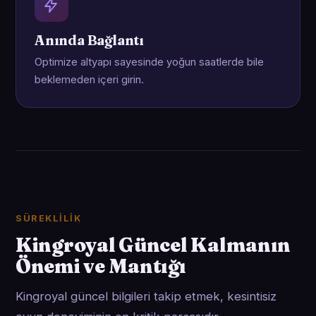
Anında Bağlantı
Optimize altyapı sayesinde yoğun saatlerde bile
beklemeden içeri girin.
SÜREKLILIK
Kingroyal Güncel Kalmanın
Önemi ve Mantığı
Kingroyal güncel bilgileri takip etmek, kesintisiz