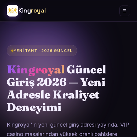
King
royal
☰
YENI TAHT · 2026 GÜNCEL
Kingroyal
Güncel
Giriş 2026 — Yeni
Adresle Kraliyet
Deneyimi
Kingroyal'in yeni güncel giriş adresi yayında. VIP
casino masalarından yüksek oranlı bahislere