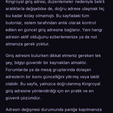
Kingroyal giriş adresi, düzenlemeler nedeniyle belirli
aralıklarla değişebilse de, doğru adrese ulaşmak hiç
bu kadar kolay olmamıştı. Bu sayfadaki tüm
butonlar, sistem tarafından anlık olarak kontrol
edilen en güncel giriş adresine bağlanır. Yani hangi
adresin aktif olduğunu ezberlemenize ya da not
almanıza gerek yoktur.
Giriş adresini bulurken dikkat etmeniz gereken tek
şey, bilgiyi güvenilir bir kaynaktan almaktır.
Forumlarda ya da mesaj gruplarında dolaşan
adreslerin bir kısmı güncelliğini yitirmiş veya taklit
olabilir. Bu sayfa, yalnızca doğrulanmış Kingroyal
giriş adresine yönlendirdiği için en pratik ve en
güvenli çözümdür.
Adresin değişmesi durumunda paniğe kapılmanıza