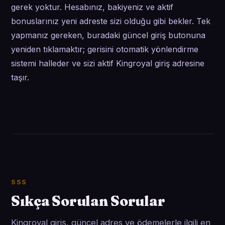
gerek yoktur. Hesabınız, bakiyeniz ve aktif
bonuslarınız yeni adreste sizi olduğu gibi bekler. Tek
yapmanız gereken, buradaki güncel giriş butonuna
yeniden tıklamaktır; gerisini otomatik yönlendirme
sistemi halleder ve sizi aktif Kingroyal giriş adresine
taşır.
SSS
Sıkça Sorulan Sorular
Kingroyal giriş, güncel adres ve ödemelerle ilgili en