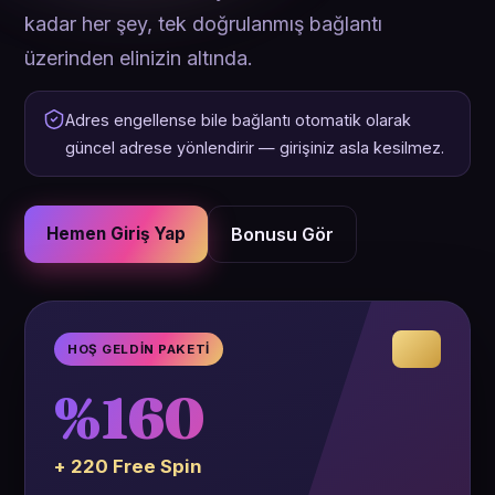
kadar her şey, tek doğrulanmış bağlantı
üzerinden elinizin altında.
Adres engellense bile bağlantı otomatik olarak
güncel adrese yönlendirir — girişiniz asla kesilmez.
Hemen Giriş Yap
Bonusu Gör
HOŞ GELDİN PAKETİ
%160
+ 220 Free Spin