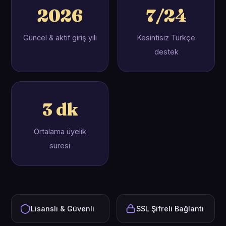
2026
7/24
Güncel & aktif giriş yılı
Kesintisiz Türkçe
destek
3 dk
Ortalama üyelik
süresi
Lisanslı & Güvenli
SSL Şifreli Bağlantı