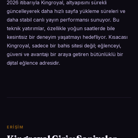
2026 itibarıyla Kingroyal, altyapısını sürekli
güncelleyerek daha hızlı sayfa yükleme süreleri ve
daha stabil canlı yayın performansı sunuyor. Bu
teknik yatırımlar, özellikle yoğun saatlerde bile
kesintisiz bir deneyim yaşatmayı hedefliyor. Kısacası
Kingroyal, sadece bir bahis sitesi değil; eğlenceyi,
güveni ve avantajı bir araya getiren bütünlüklü bir
dijital eğlence adresidir.
ERIŞIM