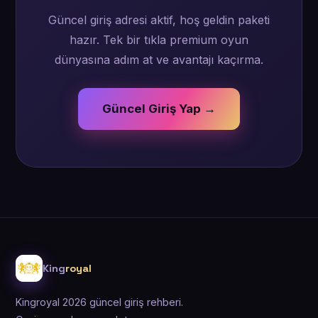
Güncel giriş adresi aktif, hoş geldin paketi
hazır. Tek bir tıkla premium oyun
dünyasına adım at ve avantajı kaçırma.
Güncel Giriş Yap →
King
royal
Kingroyal 2026 güncel giriş rehberi.