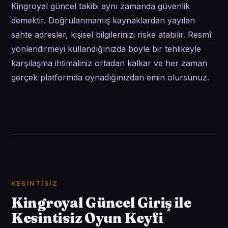
Kingroyal güncel takibi aynı zamanda güvenlik
demektir. Doğrulanmamış kaynaklardan yayılan
sahte adresler, kişisel bilgilerinizi riske atabilir. Resmî
yönlendirmeyi kullandığınızda böyle bir tehlikeyle
karşılaşma ihtimaliniz ortadan kalkar ve her zaman
gerçek platformda oynadığınızdan emin olursunuz.
KESINTISIZ
Kingroyal Güncel Giriş ile
Kesintisiz Oyun Keyfi