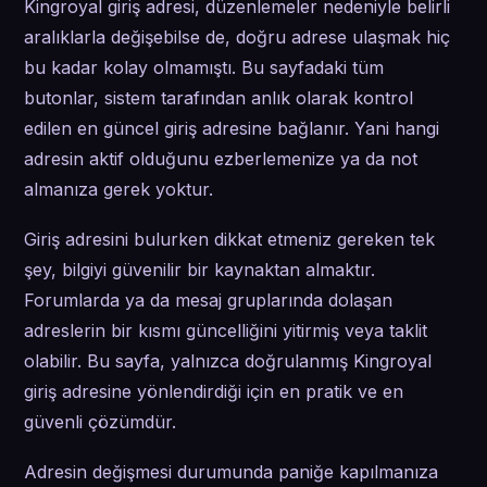
Kingroyal giriş adresi, düzenlemeler nedeniyle belirli
aralıklarla değişebilse de, doğru adrese ulaşmak hiç
bu kadar kolay olmamıştı. Bu sayfadaki tüm
butonlar, sistem tarafından anlık olarak kontrol
edilen en güncel giriş adresine bağlanır. Yani hangi
adresin aktif olduğunu ezberlemenize ya da not
almanıza gerek yoktur.
Giriş adresini bulurken dikkat etmeniz gereken tek
şey, bilgiyi güvenilir bir kaynaktan almaktır.
Forumlarda ya da mesaj gruplarında dolaşan
adreslerin bir kısmı güncelliğini yitirmiş veya taklit
olabilir. Bu sayfa, yalnızca doğrulanmış Kingroyal
giriş adresine yönlendirdiği için en pratik ve en
güvenli çözümdür.
Adresin değişmesi durumunda paniğe kapılmanıza