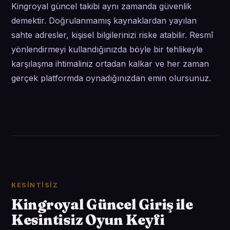
Kingroyal güncel takibi aynı zamanda güvenlik
demektir. Doğrulanmamış kaynaklardan yayılan
sahte adresler, kişisel bilgilerinizi riske atabilir. Resmî
yönlendirmeyi kullandığınızda böyle bir tehlikeyle
karşılaşma ihtimaliniz ortadan kalkar ve her zaman
gerçek platformda oynadığınızdan emin olursunuz.
KESINTISIZ
Kingroyal Güncel Giriş ile
Kesintisiz Oyun Keyfi