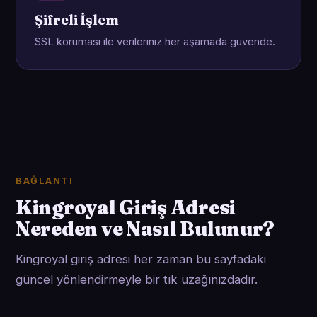
Şifreli İşlem
SSL koruması ile verileriniz her aşamada güvende.
BAĞLANTI
Kingroyal Giriş Adresi
Nereden ve Nasıl Bulunur?
Kingroyal giriş adresi her zaman bu sayfadaki
güncel yönlendirmeyle bir tık uzağınızdadır.