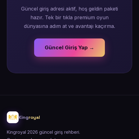
Güncel giriş adresi aktif, hoş geldin paketi
hazır. Tek bir tıkla premium oyun
dünyasına adım at ve avantajı kaçırma.
Güncel Giriş Yap →
King
royal
Kingroyal 2026 güncel giriş rehberi.