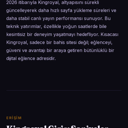
2026 itibarıyla Kingroyal, altyapısını sürekli
güncelleyerek daha hızlı sayfa yükleme süreleri ve
daha stabil canlı yayın performansı sunuyor. Bu
teknik yatırımlar, özellikle yoğun saatlerde bile
kesintisiz bir deneyim yaşatmayı hedefliyor. Kısacası
Kingroyal, sadece bir bahis sitesi değil; eğlenceyi,
güveni ve avantajı bir araya getiren bütünlüklü bir
dijital eğlence adresidir.
ERIŞIM