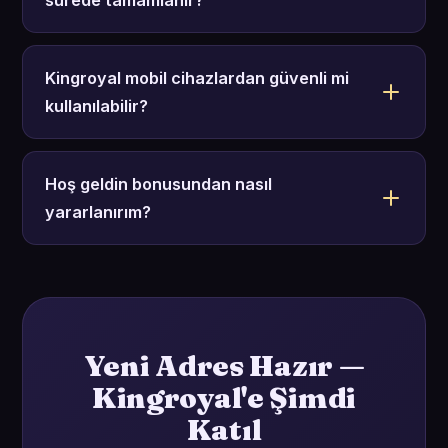
sürede tamamlanır?
Kingroyal mobil cihazlardan güvenli mi
kullanılabilir?
Hoş geldin bonusundan nasıl
yararlanırım?
Yeni Adres Hazır —
Kingroyal'e Şimdi
Katıl