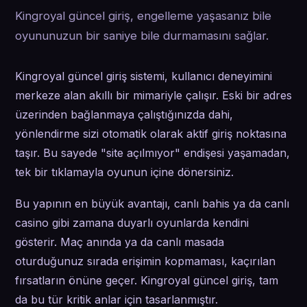
Kingroyal güncel giriş, engelleme yaşasanız bile
oyununuzun bir saniye bile durmamasını sağlar.
Kingroyal güncel giriş sistemi, kullanıcı deneyimini
merkeze alan akıllı bir mimariyle çalışır. Eski bir adres
üzerinden bağlanmaya çalıştığınızda dahi,
yönlendirme sizi otomatik olarak aktif giriş noktasına
taşır. Bu sayede "site açılmıyor" endişesi yaşamadan,
tek bir tıklamayla oyunun içine dönersiniz.
Bu yapının en büyük avantajı, canlı bahis ya da canlı
casino gibi zamana duyarlı oyunlarda kendini
gösterir. Maç anında ya da canlı masada
oturduğunuz sırada erişimin kopmaması, kaçırılan
fırsatların önüne geçer. Kingroyal güncel giriş, tam
da bu tür kritik anlar için tasarlanmıştır.