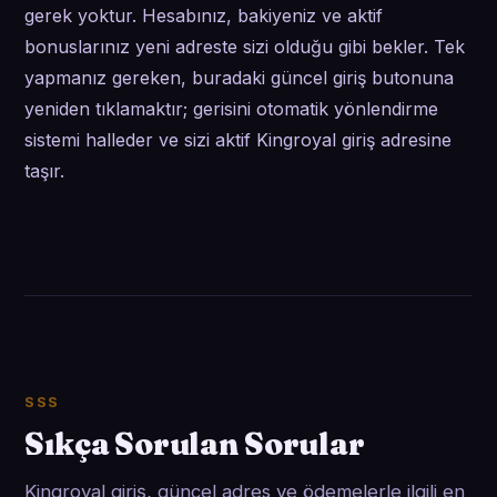
gerek yoktur. Hesabınız, bakiyeniz ve aktif
bonuslarınız yeni adreste sizi olduğu gibi bekler. Tek
yapmanız gereken, buradaki güncel giriş butonuna
yeniden tıklamaktır; gerisini otomatik yönlendirme
sistemi halleder ve sizi aktif Kingroyal giriş adresine
taşır.
SSS
Sıkça Sorulan Sorular
Kingroyal giriş, güncel adres ve ödemelerle ilgili en