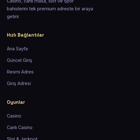
Casino, canlı masa, slot ve spor
bahislerini tek premium adreste bir araya
getirir.
Hızlı Bağlantılar
Ana Sayfa
Güncel Giriş
Resmi Adres
Giriş Adresi
Oyunlar
Casino
Canlı Casino
Slot & Jackpot