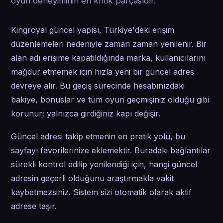
oyun deneyiminin en kritik parçasıdır.
Kingroyal güncel yapısı, Türkiye'deki erişim
düzenlemeleri nedeniyle zaman zaman yenilenir. Bir
alan adı erişime kapatıldığında marka, kullanıcılarını
mağdur etmemek için hızla yeni bir güncel adres
devreye alır. Bu geçiş sürecinde hesabınızdaki
bakiye, bonuslar ve tüm oyun geçmişiniz olduğu gibi
korunur; yalnızca girdiğiniz kapı değişir.
Güncel adresi takip etmenin en pratik yolu, bu
sayfayı favorilerinize eklemektir. Buradaki bağlantılar
sürekli kontrol edilip yenilendiği için, hangi güncel
adresin geçerli olduğunu araştırmakla vakit
kaybetmezsiniz. Sistem sizi otomatik olarak aktif
adrese taşır.