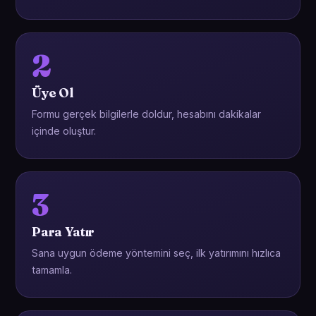
2
Üye Ol
Formu gerçek bilgilerle doldur, hesabını dakikalar
içinde oluştur.
3
Para Yatır
Sana uygun ödeme yöntemini seç, ilk yatırımını hızlıca
tamamla.