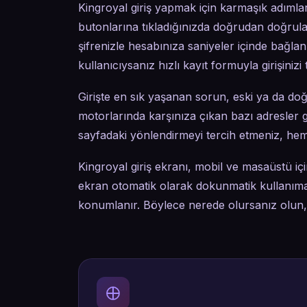
Kingroyal giriş yapmak için karmaşık adımla
butonlarına tıkladığınızda doğrudan doğrulan
şifrenizle hesabınıza saniyeler içinde bağlanı
kullanıcıysanız hızlı kayıt formuyla girişinizi
Girişte en sık yaşanan sorun, eski ya da d
motorlarında karşınıza çıkan bazı adresler gü
sayfadaki yönlendirmeyi tercih etmeniz, hem 
Kingroyal giriş ekranı, mobil ve masaüstü içi
ekran otomatik olarak dokunmatik kullanım
konumlanır. Böylece nerede olursanız olun, 