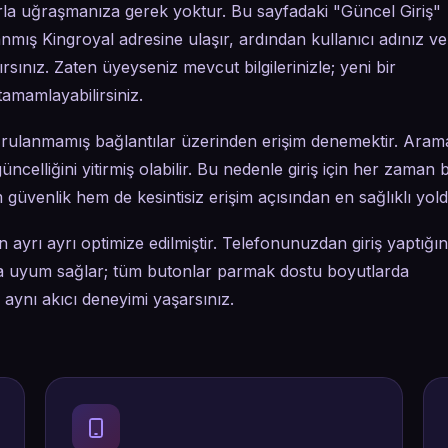
rla uğraşmanıza gerek yoktur. Bu sayfadaki "Güncel Giriş"
mış Kingroyal adresine ulaşır, ardından kullanıcı adınız ve
rsınız. Zaten üyeyseniz mevcut bilgilerinizle; yeni bir
 tamamlayabilirsiniz.
oğrulanmamış bağlantılar üzerinden erişim denemektir. Aram
ncelliğini yitirmiş olabilir. Bu nedenle giriş için her zaman 
güvenlik hem de kesintisiz erişim açısından en sağlıklı yold
n ayrı ayrı optimize edilmiştir. Telefonunuzdan giriş yaptığı
a uyum sağlar; tüm butonlar parmak dostu boyutlarda
aynı akıcı deneyimi yaşarsınız.