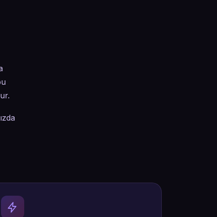
a
bu
ur.
nızda