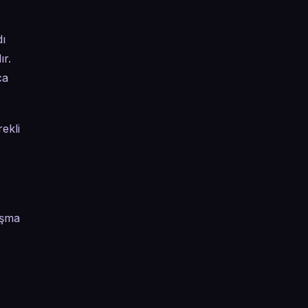
dı
ır.
ca
ekli
laşma