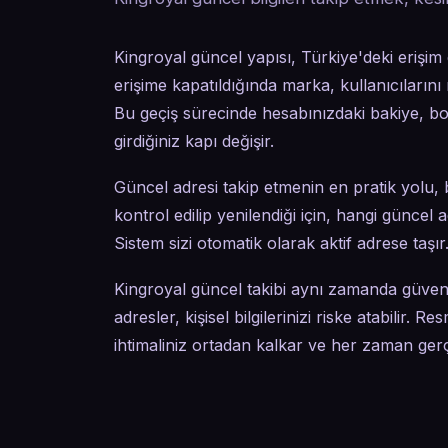
Kingroyal güncel yapısı, Türkiye'deki erişi
erişime kapatıldığında marka, kullanıcıların
Bu geçiş sürecinde hesabınızdaki bakiye, b
girdiğiniz kapı değişir.
Güncel adresi takip etmenin en pratik yolu, b
kontrol edilip yenilendiği için, hangi güncel
Sistem sizi otomatik olarak aktif adrese taşır
Kingroyal güncel takibi aynı zamanda güven
adresler, kişisel bilgilerinizi riske atabilir.
ihtimaliniz ortadan kalkar ve her zaman ge