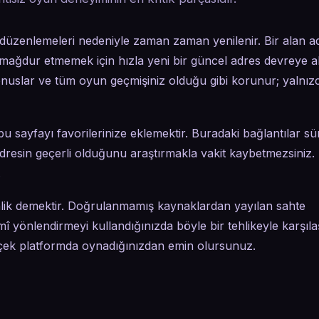
m düzenlemeleri nedeniyle zaman zaman yenilenir. Bir alan a
ı mağdur etmemek için hızla yeni bir güncel adres devreye al
onuslar ve tüm oyun geçmişiniz olduğu gibi korunur; yalnız
u sayfayı favorilerinize eklemektir. Buradaki bağlantılar sür
 adresin geçerli olduğunu araştırmakla vakit kaybetmezsiniz.
.
lik demektir. Doğrulanmamış kaynaklardan yayılan sahte
 Resmî yönlendirmeyi kullandığınızda böyle bir tehlikeyle karşı
rçek platformda oynadığınızdan emin olursunuz.