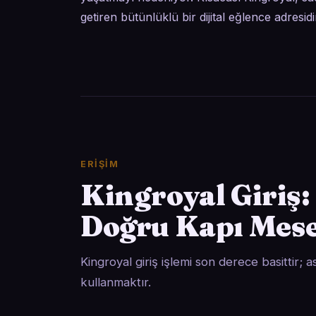
getiren bütünlüklü bir dijital eğlence adresidi
ERIŞIM
Kingroyal Giriş:
Doğru Kapı Mese
Kingroyal giriş işlemi son derece basittir;
kullanmaktır.