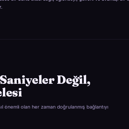
r.
 Saniyeler Değil,
lesi
 asıl önemli olan her zaman doğrulanmış bağlantıyı