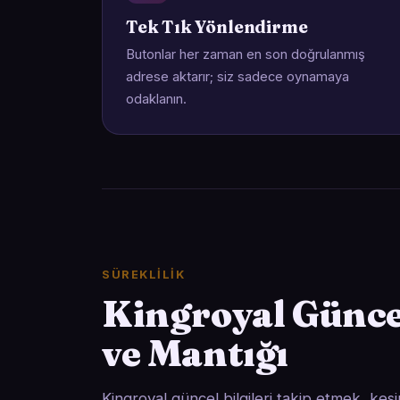
Tek Tık Yönlendirme
Butonlar her zaman en son doğrulanmış
adrese aktarır; siz sadece oynamaya
odaklanın.
SÜREKLILIK
Kingroyal Günc
ve Mantığı
Kingroyal güncel bilgileri takip etmek, kesi