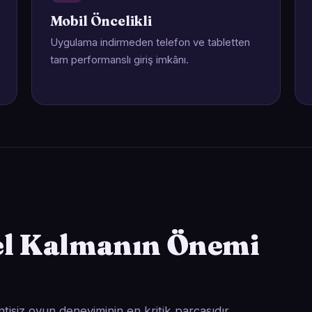
Mobil Öncelikli
Uygulama indirmeden telefon ve tabletten
tam performanslı giriş imkânı.
el Kalmanın Önemi
ntisiz oyun deneyiminin en kritik parçasıdır.