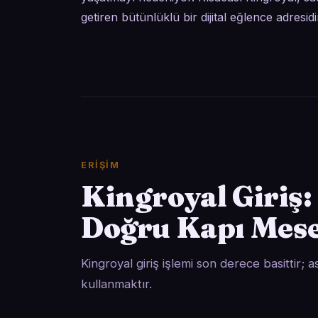
getiren bütünlüklü bir dijital eğlence adresidi
ERIŞIM
Kingroyal Giriş:
Doğru Kapı Mese
Kingroyal giriş işlemi son derece basittir;
kullanmaktır.