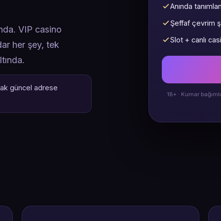
Anında tanımla
Şeffaf çevrim ş
ında. VIP casino
Slot + canlı cas
ar her şey, tek
ltında.
rak güncel adrese
18+ · Kumar bağımlıl