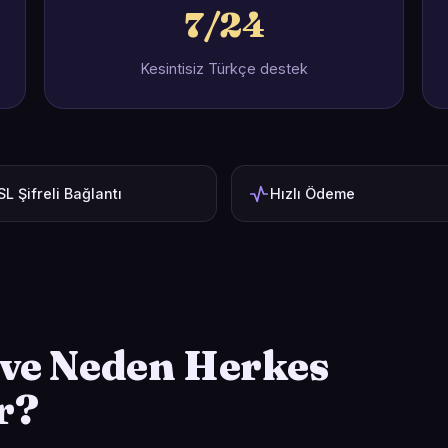
7/24
Kesintisiz Türkçe destek
SL Şifreli Bağlantı
Hızlı Ödeme
 ve Neden Herkes
r?