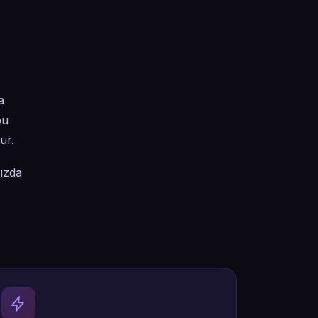
a
bu
ur.
nızda