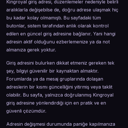
Kingroyal giriş adresi, düzenlemeler nedeniyle belirli
aralıklarla değişebilse de, doğru adrese ulaşmak hiç
bu kadar kolay olmamıştı. Bu sayfadaki tüm
butonlar, sistem tarafından anlık olarak kontrol
edilen en güncel giriş adresine bağlanır. Yani hangi
adresin aktif olduğunu ezberlemenize ya da not
almanıza gerek yoktur.
Giriş adresini bulurken dikkat etmeniz gereken tek
şey, bilgiyi güvenilir bir kaynaktan almaktır.
Forumlarda ya da mesaj gruplarında dolaşan
adreslerin bir kısmı güncelliğini yitirmiş veya taklit
olabilir. Bu sayfa, yalnızca doğrulanmış Kingroyal
giriş adresine yönlendirdiği için en pratik ve en
güvenli çözümdür.
Adresin değişmesi durumunda paniğe kapılmanıza