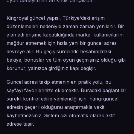
oyun deneyiminin en kritik parçasıdır.
Kingroyal güncel yapısı, Türkiye'deki erişim
düzenlemeleri nedeniyle zaman zaman yenilenir. Bir
alan adı erişime kapatıldığında marka, kullanıcılarını
mağdur etmemek için hızla yeni bir güncel adres
devreye alır. Bu geçiş sürecinde hesabınızdaki
bakiye, bonuslar ve tüm oyun geçmişiniz olduğu gibi
korunur; yalnızca girdiğiniz kapı değişir.
Güncel adresi takip etmenin en pratik yolu, bu
sayfayı favorilerinize eklemektir. Buradaki bağlantılar
sürekli kontrol edilip yenilendiği için, hangi güncel
adresin geçerli olduğunu araştırmakla vakit
kaybetmezsiniz. Sistem sizi otomatik olarak aktif
adrese taşır.