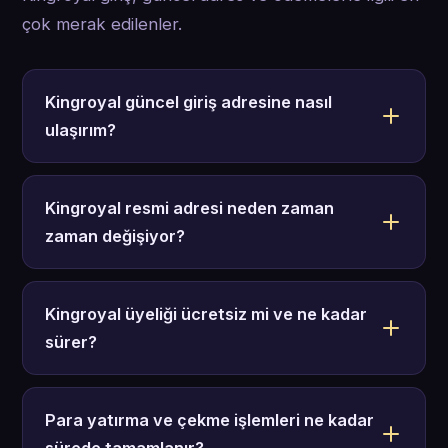
çok merak edilenler.
Kingroyal güncel giriş adresine nasıl
ulaşırım?
Kingroyal resmi adresi neden zaman
zaman değişiyor?
Kingroyal üyeliği ücretsiz mi ve ne kadar
sürer?
Para yatırma ve çekme işlemleri ne kadar