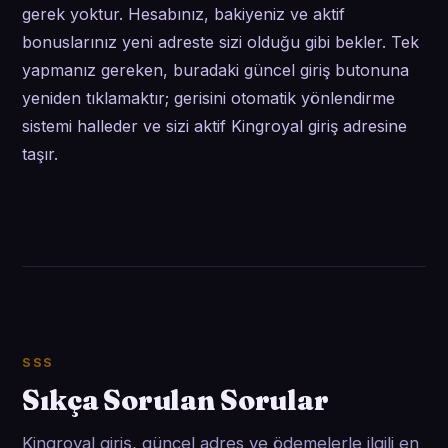
gerek yoktur. Hesabınız, bakiyeniz ve aktif
bonuslarınız yeni adreste sizi olduğu gibi bekler. Tek
yapmanız gereken, buradaki güncel giriş butonuna
yeniden tıklamaktır; gerisini otomatik yönlendirme
sistemi halleder ve sizi aktif Kingroyal giriş adresine
taşır.
SSS
Sıkça Sorulan Sorular
Kingroyal giriş, güncel adres ve ödemelerle ilgili en