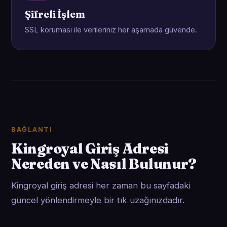
Şifreli İşlem
SSL koruması ile verileriniz her aşamada güvende.
BAĞLANTI
Kingroyal Giriş Adresi
Nereden ve Nasıl Bulunur?
Kingroyal giriş adresi her zaman bu sayfadaki
güncel yönlendirmeyle bir tık uzağınızdadır.