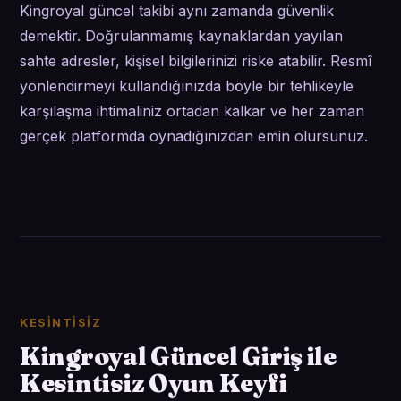
Kingroyal güncel takibi aynı zamanda güvenlik
demektir. Doğrulanmamış kaynaklardan yayılan
sahte adresler, kişisel bilgilerinizi riske atabilir. Resmî
yönlendirmeyi kullandığınızda böyle bir tehlikeyle
karşılaşma ihtimaliniz ortadan kalkar ve her zaman
gerçek platformda oynadığınızdan emin olursunuz.
KESINTISIZ
Kingroyal Güncel Giriş ile
Kesintisiz Oyun Keyfi