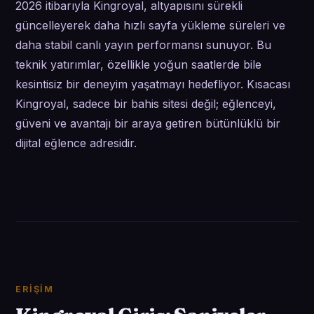
2026 itibarıyla Kingroyal, altyapısını sürekli
güncelleyerek daha hızlı sayfa yükleme süreleri ve
daha stabil canlı yayın performansı sunuyor. Bu
teknik yatırımlar, özellikle yoğun saatlerde bile
kesintisiz bir deneyim yaşatmayı hedefliyor. Kısacası
Kingroyal, sadece bir bahis sitesi değil; eğlenceyi,
güveni ve avantajı bir araya getiren bütünlüklü bir
dijital eğlence adresidir.
ERIŞIM