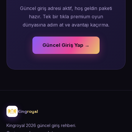
Güncel giriş adresi aktif, hoş geldin paketi
hazır. Tek bir tıkla premium oyun
dünyasına adım at ve avantajı kaçırma.
Güncel Giriş Yap →
King
royal
Kingroyal 2026 güncel giriş rehberi.