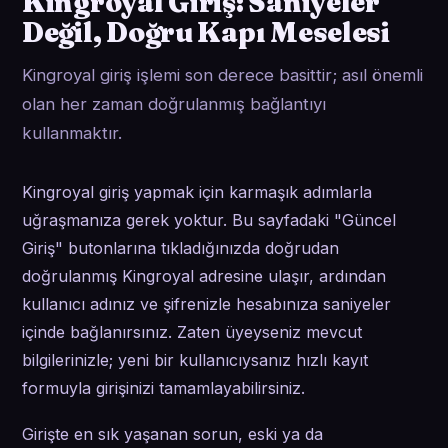
Kingroyal Giriş: Saniyeler
Değil, Doğru Kapı Meselesi
Kingroyal giriş işlemi son derece basittir; asıl önemli
olan her zaman doğrulanmış bağlantıyı
kullanmaktır.
Kingroyal giriş yapmak için karmaşık adımlarla
uğraşmanıza gerek yoktur. Bu sayfadaki "Güncel
Giriş" butonlarına tıkladığınızda doğrudan
doğrulanmış Kingroyal adresine ulaşır, ardından
kullanıcı adınız ve şifrenizle hesabınıza saniyeler
içinde bağlanırsınız. Zaten üyeyseniz mevcut
bilgilerinizle; yeni bir kullanıcıysanız hızlı kayıt
formuyla girişinizi tamamlayabilirsiniz.
Girişte en sık yaşanan sorun, eski ya da