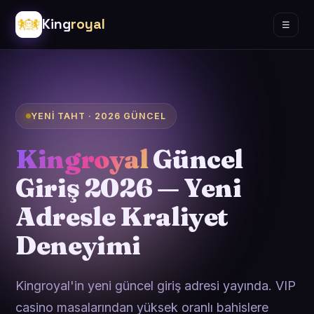
King
royal
☰
YENI TAHT · 2026 GÜNCEL
Kingroyal
Güncel
Giriş 2026 — Yeni
Adresle Kraliyet
Deneyimi
Kingroyal'in yeni güncel giriş adresi yayında. VIP
casino masalarından yüksek oranlı bahislere