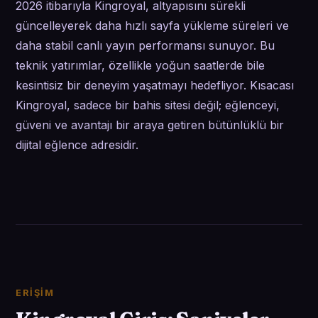
2026 itibarıyla Kingroyal, altyapısını sürekli
güncelleyerek daha hızlı sayfa yükleme süreleri ve
daha stabil canlı yayın performansı sunuyor. Bu
teknik yatırımlar, özellikle yoğun saatlerde bile
kesintisiz bir deneyim yaşatmayı hedefliyor. Kısacası
Kingroyal, sadece bir bahis sitesi değil; eğlenceyi,
güveni ve avantajı bir araya getiren bütünlüklü bir
dijital eğlence adresidir.
ERIŞIM