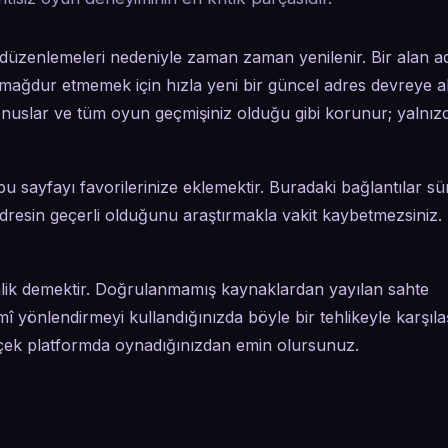
m düzenlemeleri nedeniyle zaman zaman yenilenir. Bir alan a
ı mağdur etmemek için hızla yeni bir güncel adres devreye al
onuslar ve tüm oyun geçmişiniz olduğu gibi korunur; yalnız
u sayfayı favorilerinize eklemektir. Buradaki bağlantılar sür
 adresin geçerli olduğunu araştırmakla vakit kaybetmezsiniz.
.
lik demektir. Doğrulanmamış kaynaklardan yayılan sahte
 Resmî yönlendirmeyi kullandığınızda böyle bir tehlikeyle karşı
rçek platformda oynadığınızdan emin olursunuz.