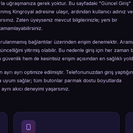
rla uğraşmanıza gerek yoktur. Bu sayfadaki "Güncel Giriş"
mış Kingroyal adresine ulaşır, ardından kullanıcı adınız ve
rsınız. Zaten üyeyseniz mevcut bilgilerinizle; yeni bir
 tamamlayabilirsiniz.
oğrulanmamış bağlantılar üzerinden erişim denemektir. Aram
ncelliğini yitirmiş olabilir. Bu nedenle giriş için her zaman 
güvenlik hem de kesintisiz erişim açısından en sağlıklı yold
n ayrı ayrı optimize edilmiştir. Telefonunuzdan giriş yaptığı
a uyum sağlar; tüm butonlar parmak dostu boyutlarda
aynı akıcı deneyimi yaşarsınız.