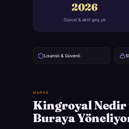
2026
Güncel & aktif giriş yılı
Lisanslı & Güvenli
S
MARKA
Kingroyal Nedir
Buraya Yöneliyo