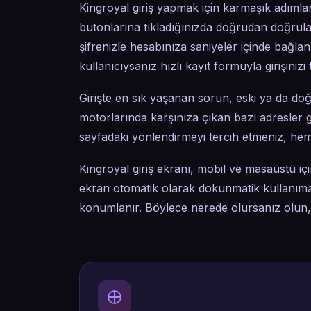
Kingroyal giriş yapmak için karmaşık adımla
butonlarına tıkladığınızda doğrudan doğrulan
şifrenizle hesabınıza saniyeler içinde bağlanı
kullanıcıysanız hızlı kayıt formuyla girişinizi
Girişte en sık yaşanan sorun, eski ya da d
motorlarında karşınıza çıkan bazı adresler gü
sayfadaki yönlendirmeyi tercih etmeniz, hem 
Kingroyal giriş ekranı, mobil ve masaüstü içi
ekran otomatik olarak dokunmatik kullanım
konumlanır. Böylece nerede olursanız olun, 