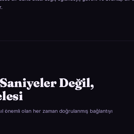
r.
 Saniyeler Değil,
lesi
 asıl önemli olan her zaman doğrulanmış bağlantıyı