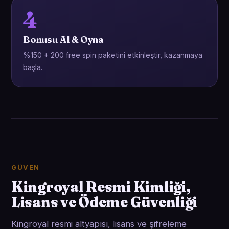
4
Bonusu Al & Oyna
%150 + 200 free spin paketini etkinleştir, kazanmaya
başla.
GÜVEN
Kingroyal Resmi Kimliği,
Lisans ve Ödeme Güvenliği
Kingroyal resmi altyapısı, lisans ve şifreleme