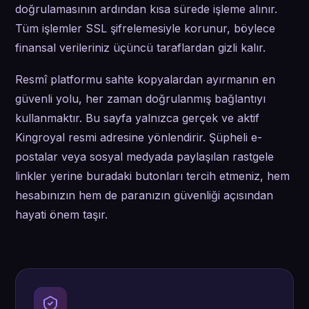
doğrulamasının ardından kısa sürede işleme alınır.
Tüm işlemler SSL şifrelemesiyle korunur, böylece
finansal verileriniz üçüncü taraflardan gizli kalır.
Resmî platformu sahte kopyalardan ayırmanın en
güvenli yolu, her zaman doğrulanmış bağlantıyı
kullanmaktır. Bu sayfa yalnızca gerçek ve aktif
Kingroyal resmi adresine yönlendirir. Şüpheli e-
postalar veya sosyal medyada paylaşılan rastgele
linkler yerine buradaki butonları tercih etmeniz, hem
hesabınızın hem de paranızın güvenliği açısından
hayati önem taşır.