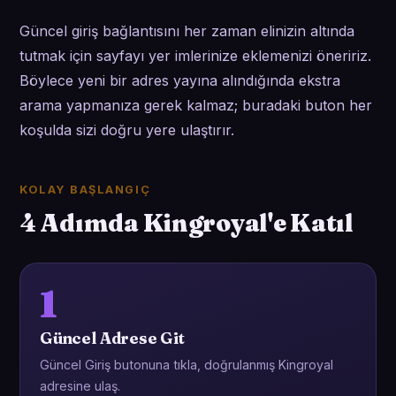
Güncel giriş bağlantısını her zaman elinizin altında
tutmak için sayfayı yer imlerinize eklemenizi öneririz.
Böylece yeni bir adres yayına alındığında ekstra
arama yapmanıza gerek kalmaz; buradaki buton her
koşulda sizi doğru yere ulaştırır.
KOLAY BAŞLANGIÇ
4 Adımda Kingroyal'e Katıl
1
Güncel Adrese Git
Güncel Giriş butonuna tıkla, doğrulanmış Kingroyal
adresine ulaş.