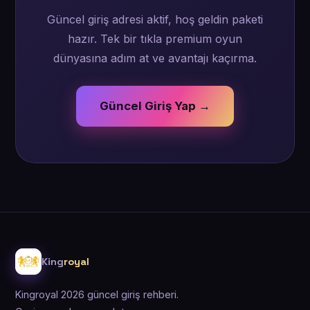
Güncel giriş adresi aktif, hoş geldin paketi
hazır. Tek bir tıkla premium oyun
dünyasına adım at ve avantajı kaçırma.
Güncel Giriş Yap →
King
royal
Kingroyal 2026 güncel giriş rehberi.