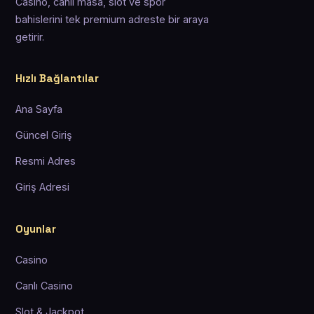
Casino, canlı masa, slot ve spor
bahislerini tek premium adreste bir araya
getirir.
Hızlı Bağlantılar
Ana Sayfa
Güncel Giriş
Resmi Adres
Giriş Adresi
Oyunlar
Casino
Canlı Casino
Slot & Jackpot