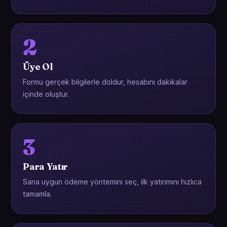
2
Üye Ol
Formu gerçek bilgilerle doldur, hesabını dakikalar
içinde oluştur.
3
Para Yatır
Sana uygun ödeme yöntemini seç, ilk yatırımını hızlıca
tamamla.