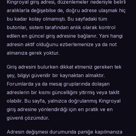
Kingroyal giriş adresi, düzenlemeler nedeniyle belirli
aralıklarla değişebilse de, doğru adrese ulaşmak hiç
bu kadar kolay olmamıştı. Bu sayfadaki tüm
butonlar, sistem tarafından anlık olarak kontrol
edilen en güncel giriş adresine bağlanır. Yani hangi
adresin aktif olduğunu ezberlemenize ya da not
almanıza gerek yoktur.
Giriş adresini bulurken dikkat etmeniz gereken tek
şey, bilgiyi güvenilir bir kaynaktan almaktır.
Forumlarda ya da mesaj gruplarında dolaşan
adreslerin bir kısmı güncelliğini yitirmiş veya taklit
olabilir. Bu sayfa, yalnızca doğrulanmış Kingroyal
giriş adresine yönlendirdiği için en pratik ve en
güvenli çözümdür.
Adresin değişmesi durumunda paniğe kapılmanıza