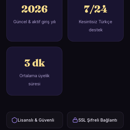
2026
7/24
Güncel & aktif giriş yılı
Kesintisiz Türkçe
destek
3 dk
Ortalama üyelik
süresi
Lisanslı & Güvenli
SSL Şifreli Bağlantı