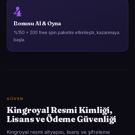
4
Bonusu Al & Oyna
%150 + 200 free spin paketini etkinleştir, kazanmaya
başla.
GÜVEN
Kingroyal Resmi Kimliği,
Lisans ve Ödeme Güvenliği
Kingroyal resmi altyapısı, lisans ve şifreleme