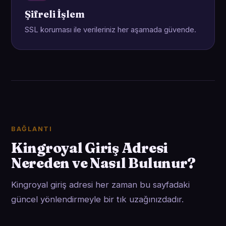
Şifreli İşlem
SSL koruması ile verileriniz her aşamada güvende.
BAĞLANTI
Kingroyal Giriş Adresi
Nereden ve Nasıl Bulunur?
Kingroyal giriş adresi her zaman bu sayfadaki
güncel yönlendirmeyle bir tık uzağınızdadır.