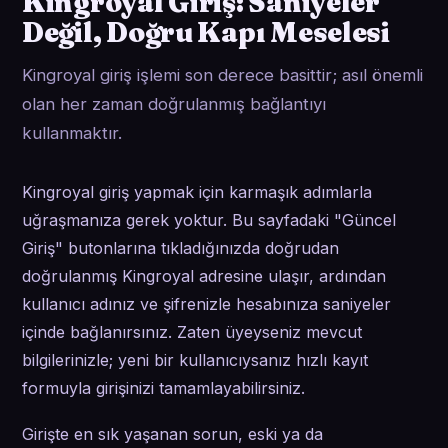
Kingroyal Giriş: Saniyeler
Değil, Doğru Kapı Meselesi
Kingroyal giriş işlemi son derece basittir; asıl önemli
olan her zaman doğrulanmış bağlantıyı
kullanmaktır.
Kingroyal giriş yapmak için karmaşık adımlarla
uğraşmanıza gerek yoktur. Bu sayfadaki "Güncel
Giriş" butonlarına tıkladığınızda doğrudan
doğrulanmış Kingroyal adresine ulaşır, ardından
kullanıcı adınız ve şifrenizle hesabınıza saniyeler
içinde bağlanırsınız. Zaten üyeyseniz mevcut
bilgilerinizle; yeni bir kullanıcıysanız hızlı kayıt
formuyla girişinizi tamamlayabilirsiniz.
Girişte en sık yaşanan sorun, eski ya da