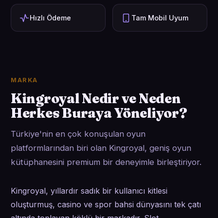
Hızlı Ödeme
Tam Mobil Uyum
MARKA
Kingroyal Nedir ve Neden
Herkes Buraya Yöneliyor?
Türkiye'nin en çok konuşulan oyun
platformlarından biri olan Kingroyal, geniş oyun
kütüphanesini premium bir deneyimle birleştiriyor.
Kingroyal, yıllardır sadık bir kullanıcı kitlesi
oluşturmuş, casino ve spor bahsi dünyasını tek çatı