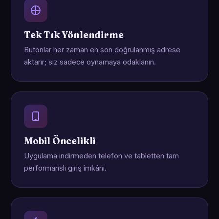
Tek Tık Yönlendirme
Butonlar her zaman en son doğrulanmış adrese
aktarır; siz sadece oynamaya odaklanın.
Mobil Öncelikli
Uygulama indirmeden telefon ve tabletten tam
performanslı giriş imkânı.