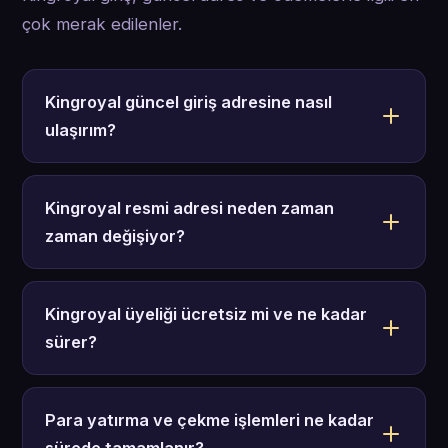
çok merak edilenler.
Kingroyal güncel giriş adresine nasıl
ulaşırım?
Kingroyal resmi adresi neden zaman
zaman değişiyor?
Kingroyal üyeliği ücretsiz mi ve ne kadar
sürer?
Para yatırma ve çekme işlemleri ne kadar