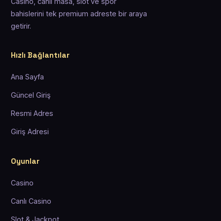
Casino, canlı masa, slot ve spor
bahislerini tek premium adreste bir araya
getirir.
Hızlı Bağlantılar
Ana Sayfa
Güncel Giriş
Resmi Adres
Giriş Adresi
Oyunlar
Casino
Canlı Casino
Slot & Jackpot