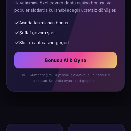
İlk yatırımına özel çevrim dostu casino bonusu ve
popüler slotlarda kullanabileceğin ücretsiz dönüşler.
Anında tanımlanan bonus
Şeffaf çevrim şartı
Slot + canlı casino geçerli
Bonusu Al & Oyna
18+ · Kumar bağımlılık yapabilir, oyununuzu bütçenizle
sınırlayın. Sorumlu oyun ilkesi geçerlidir.