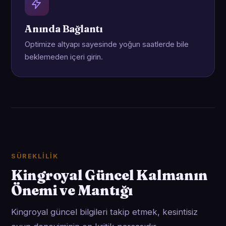
Anında Bağlantı
Optimize altyapı sayesinde yoğun saatlerde bile
beklemeden içeri girin.
SÜREKLILIK
Kingroyal Güncel Kalmanın
Önemi ve Mantığı
Kingroyal güncel bilgileri takip etmek, kesintisiz