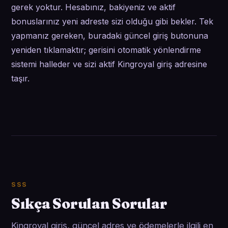
gerek yoktur. Hesabınız, bakiyeniz ve aktif
bonuslarınız yeni adreste sizi olduğu gibi bekler. Tek
yapmanız gereken, buradaki güncel giriş butonuna
yeniden tıklamaktır; gerisini otomatik yönlendirme
sistemi halleder ve sizi aktif Kingroyal giriş adresine
taşır.
SSS
Sıkça Sorulan Sorular
Kingroyal giriş, güncel adres ve ödemelerle ilgili en