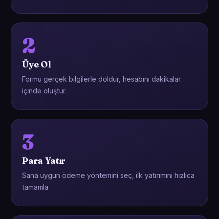
2
Üye Ol
Formu gerçek bilgilerle doldur, hesabını dakikalar
içinde oluştur.
3
Para Yatır
Sana uygun ödeme yöntemini seç, ilk yatırımını hızlıca
tamamla.