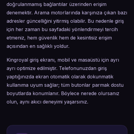
doğrulanmamış bağlantılar üzerinden erişim
denemektir. Arama motorlarında karşınıza çıkan bazı
adresler güncelliğini yitirmiş olabilir. Bu nedenle giriş
için her zaman bu sayfadaki yönlendirmeyi tercih
etmeniz, hem güvenlik hem de kesintisiz erişim
açısından en sağlıklı yoldur.
Kingroyal giriş ekranı, mobil ve masaüstü için ayrı
ayrı optimize edilmiştir. Telefonunuzdan giriş
yaptığınızda ekran otomatik olarak dokunmatik
kullanıma uyum sağlar; tüm butonlar parmak dostu
boyutlarda konumlanır. Böylece nerede olursanız
olun, aynı akıcı deneyimi yaşarsınız.