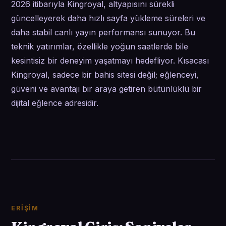
2026 itibarıyla Kingroyal, altyapısını sürekli
güncelleyerek daha hızlı sayfa yükleme süreleri ve
daha stabil canlı yayın performansı sunuyor. Bu
teknik yatırımlar, özellikle yoğun saatlerde bile
kesintisiz bir deneyim yaşatmayı hedefliyor. Kısacası
Kingroyal, sadece bir bahis sitesi değil; eğlenceyi,
güveni ve avantajı bir araya getiren bütünlüklü bir
dijital eğlence adresidir.
ERIŞIM