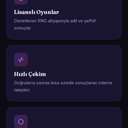
Lisanslı Oyunlar
Denetlenen RNG altyapısıyla adil ve şeffaf
sonuçlar.
Hızlı Çekim
Doğrulama sonrası kısa sürede sonuçlanan ödeme
talepleri.