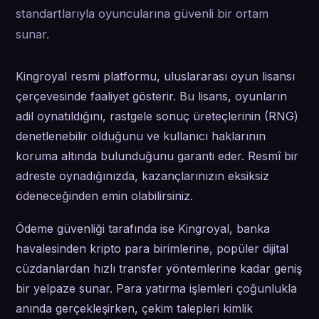
standartlarıyla oyuncularına güvenli bir ortam
sunar.
Kingroyal resmi platformu, uluslararası oyun lisansı
çerçevesinde faaliyet gösterir. Bu lisans, oyunların
adil oynatıldığını, rastgele sonuç üreteçlerinin (RNG)
denetlenebilir olduğunu ve kullanıcı haklarının
koruma altında bulunduğunu garanti eder. Resmî bir
adreste oynadığınızda, kazançlarınızın eksiksiz
ödeneceğinden emin olabilirsiniz.
Ödeme güvenliği tarafında ise Kingroyal, banka
havalesinden kripto para birimlerine, popüler dijital
cüzdanlardan hızlı transfer yöntemlerine kadar geniş
bir yelpaze sunar. Para yatırma işlemleri çoğunlukla
anında gerçekleşirken, çekim talepleri kimlik