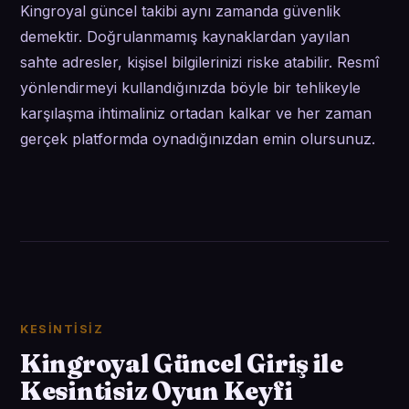
Kingroyal güncel takibi aynı zamanda güvenlik
demektir. Doğrulanmamış kaynaklardan yayılan
sahte adresler, kişisel bilgilerinizi riske atabilir. Resmî
yönlendirmeyi kullandığınızda böyle bir tehlikeyle
karşılaşma ihtimaliniz ortadan kalkar ve her zaman
gerçek platformda oynadığınızdan emin olursunuz.
KESINTISIZ
Kingroyal Güncel Giriş ile
Kesintisiz Oyun Keyfi