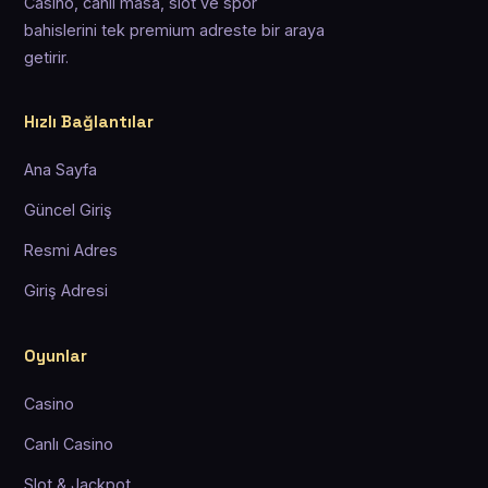
Casino, canlı masa, slot ve spor
bahislerini tek premium adreste bir araya
getirir.
Hızlı Bağlantılar
Ana Sayfa
Güncel Giriş
Resmi Adres
Giriş Adresi
Oyunlar
Casino
Canlı Casino
Slot & Jackpot