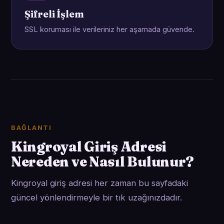
Şifreli İşlem
SSL koruması ile verileriniz her aşamada güvende.
BAĞLANTI
Kingroyal Giriş Adresi
Nereden ve Nasıl Bulunur?
Kingroyal giriş adresi her zaman bu sayfadaki
güncel yönlendirmeyle bir tık uzağınızdadır.