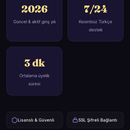
2026
7/24
Güncel & aktif giriş yılı
Kesintisiz Türkçe
destek
3 dk
Ortalama üyelik
süresi
Lisanslı & Güvenli
SSL Şifreli Bağlantı