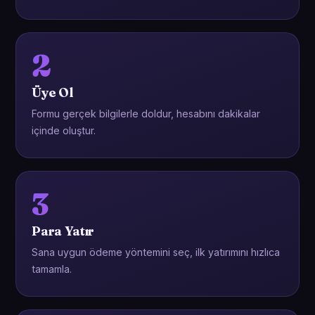
2
Üye Ol
Formu gerçek bilgilerle doldur, hesabını dakikalar
içinde oluştur.
3
Para Yatır
Sana uygun ödeme yöntemini seç, ilk yatırımını hızlıca
tamamla.