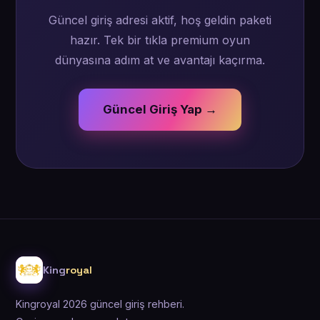
Güncel giriş adresi aktif, hoş geldin paketi
hazır. Tek bir tıkla premium oyun
dünyasına adım at ve avantajı kaçırma.
Güncel Giriş Yap →
King
royal
Kingroyal 2026 güncel giriş rehberi.