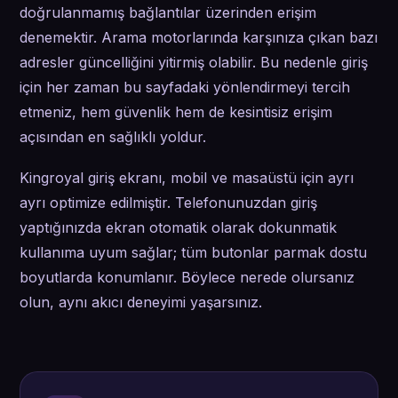
doğrulanmamış bağlantılar üzerinden erişim
denemektir. Arama motorlarında karşınıza çıkan bazı
adresler güncelliğini yitirmiş olabilir. Bu nedenle giriş
için her zaman bu sayfadaki yönlendirmeyi tercih
etmeniz, hem güvenlik hem de kesintisiz erişim
açısından en sağlıklı yoldur.
Kingroyal giriş ekranı, mobil ve masaüstü için ayrı
ayrı optimize edilmiştir. Telefonunuzdan giriş
yaptığınızda ekran otomatik olarak dokunmatik
kullanıma uyum sağlar; tüm butonlar parmak dostu
boyutlarda konumlanır. Böylece nerede olursanız
olun, aynı akıcı deneyimi yaşarsınız.