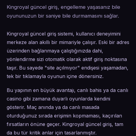
Kingroyal güncel giriş, engelleme yaşasanız bile
oyununuzun bir saniye bile durmamasını sağlar.
Kingroyal güncel giriş sistemi, kullanıcı deneyimini
merkeze alan akıllı bir mimariyle çalışır. Eski bir adres
üzerinden bağlanmaya çalıştığınızda dahi,
yönlendirme sizi otomatik olarak aktif giriş noktasına
taşır. Bu sayede "site açılmıyor" endişesi yaşamadan,
tek bir tıklamayla oyunun içine dönersiniz.
Bu yapının en büyük avantajı, canlı bahis ya da canlı
casino gibi zamana duyarlı oyunlarda kendini
gösterir. Maç anında ya da canlı masada
oturduğunuz sırada erişimin kopmaması, kaçırılan
fırsatların önüne geçer. Kingroyal güncel giriş, tam
da bu tür kritik anlar için tasarlanmıştır.