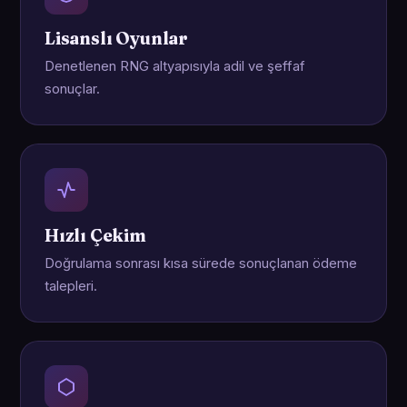
Lisanslı Oyunlar
Denetlenen RNG altyapısıyla adil ve şeffaf
sonuçlar.
Hızlı Çekim
Doğrulama sonrası kısa sürede sonuçlanan ödeme
talepleri.