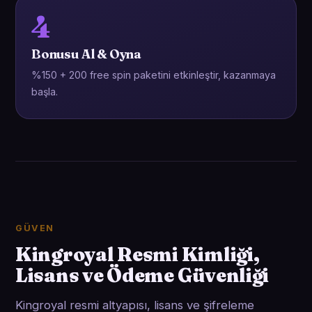
4
Bonusu Al & Oyna
%150 + 200 free spin paketini etkinleştir, kazanmaya
başla.
GÜVEN
Kingroyal Resmi Kimliği,
Lisans ve Ödeme Güvenliği
Kingroyal resmi altyapısı, lisans ve şifreleme