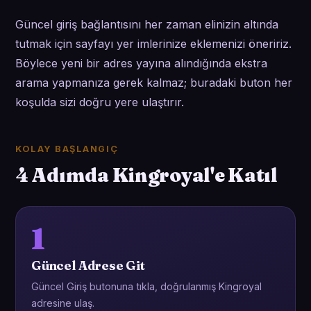
Güncel giriş bağlantısını her zaman elinizin altında
tutmak için sayfayı yer imlerinize eklemenizi öneririz.
Böylece yeni bir adres yayına alındığında ekstra
arama yapmanıza gerek kalmaz; buradaki buton her
koşulda sizi doğru yere ulaştırır.
KOLAY BAŞLANGIÇ
4 Adımda Kingroyal'e Katıl
1
Güncel Adrese Git
Güncel Giriş butonuna tıkla, doğrulanmış Kingroyal
adresine ulaş.