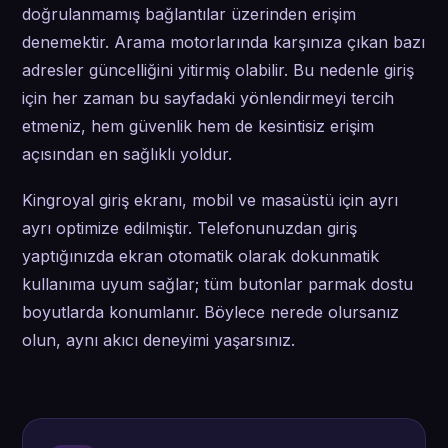
doğrulanmamış bağlantılar üzerinden erişim
denemektir. Arama motorlarında karşınıza çıkan bazı
adresler güncelliğini yitirmiş olabilir. Bu nedenle giriş
için her zaman bu sayfadaki yönlendirmeyi tercih
etmeniz, hem güvenlik hem de kesintisiz erişim
açısından en sağlıklı yoldur.
Kingroyal giriş ekranı, mobil ve masaüstü için ayrı
ayrı optimize edilmiştir. Telefonunuzdan giriş
yaptığınızda ekran otomatik olarak dokunmatik
kullanıma uyum sağlar; tüm butonlar parmak dostu
boyutlarda konumlanır. Böylece nerede olursanız
olun, aynı akıcı deneyimi yaşarsınız.