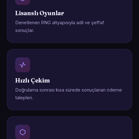
Lisanslı Oyunlar
Denetlenen RNG altyapısıyla adil ve şeffaf
sonuçlar.
Hızlı Çekim
Doğrulama sonrası kısa sürede sonuçlanan ödeme
talepleri.