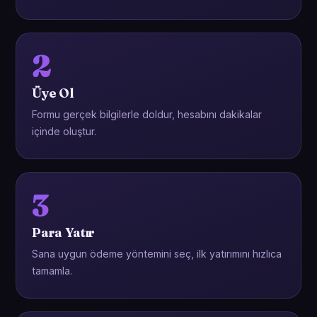
2
Üye Ol
Formu gerçek bilgilerle doldur, hesabını dakikalar
içinde oluştur.
3
Para Yatır
Sana uygun ödeme yöntemini seç, ilk yatırımını hızlıca
tamamla.