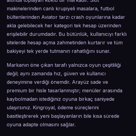
altında toplayan köklü bir markadır. Slot
makinelerinden canlı krupiyeli masalara, futbol
bültenlerinden Aviator tarzı crash oyunlarına kadar
akla gelebilecek her kategori tek hesap üzerinden
erişilebilir durumdadır. Bu bütünlük, kullanıcıyı farklı
sitelerde hesap açma zahmetinden kurtarır ve tüm
bakiyeyi tek yerde tutmanın rahatlığını sunar.
Markanın öne çıkan tarafı yalnızca oyun çeşitliliği
değil; aynı zamanda hız, güven ve kullanıcı
deneyimine verdiği önemdir. Arayüz sade ve
premium bir hisle tasarlanmıştır; menüler arasında
kaybolmadan istediğiniz oyuna birkaç saniyede
ulaşırsınız. Kingroyal, ödeme süreçlerini
basitleştirerek yeni başlayanların bile kısa sürede
oyuna adapte olmasını sağlar.