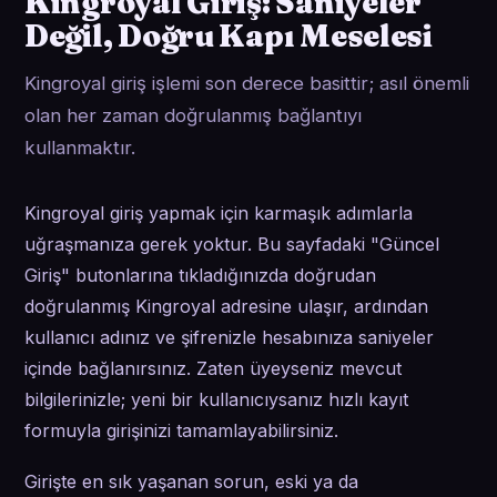
Kingroyal Giriş: Saniyeler
Değil, Doğru Kapı Meselesi
Kingroyal giriş işlemi son derece basittir; asıl önemli
olan her zaman doğrulanmış bağlantıyı
kullanmaktır.
Kingroyal giriş yapmak için karmaşık adımlarla
uğraşmanıza gerek yoktur. Bu sayfadaki "Güncel
Giriş" butonlarına tıkladığınızda doğrudan
doğrulanmış Kingroyal adresine ulaşır, ardından
kullanıcı adınız ve şifrenizle hesabınıza saniyeler
içinde bağlanırsınız. Zaten üyeyseniz mevcut
bilgilerinizle; yeni bir kullanıcıysanız hızlı kayıt
formuyla girişinizi tamamlayabilirsiniz.
Girişte en sık yaşanan sorun, eski ya da