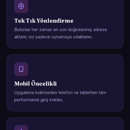
Tek Tık Yönlendirme
Butonlar her zaman en son doğrulanmış adrese
aktarır; siz sadece oynamaya odaklanın.
Mobil Öncelikli
Uygulama indirmeden telefon ve tabletten tam
performanslı giriş imkânı.