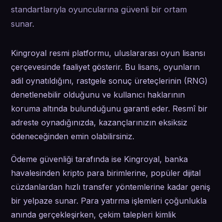
standartlarıyla oyuncularına güvenli bir ortam
sunar.
Kingroyal resmi platformu, uluslararası oyun lisansı
çerçevesinde faaliyet gösterir. Bu lisans, oyunların
adil oynatıldığını, rastgele sonuç üreteçlerinin (RNG)
denetlenebilir olduğunu ve kullanıcı haklarının
koruma altında bulunduğunu garanti eder. Resmî bir
adreste oynadığınızda, kazançlarınızın eksiksiz
ödeneceğinden emin olabilirsiniz.
Ödeme güvenliği tarafında ise Kingroyal, banka
havalesinden kripto para birimlerine, popüler dijital
cüzdanlardan hızlı transfer yöntemlerine kadar geniş
bir yelpaze sunar. Para yatırma işlemleri çoğunlukla
anında gerçekleşirken, çekim talepleri kimlik