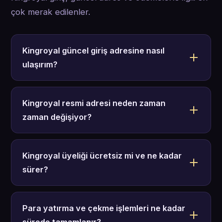
çok merak edilenler.
Kingroyal güncel giriş adresine nasıl
ulaşırım?
Kingroyal resmi adresi neden zaman
zaman değişiyor?
Kingroyal üyeliği ücretsiz mi ve ne kadar
sürer?
Para yatırma ve çekme işlemleri ne kadar