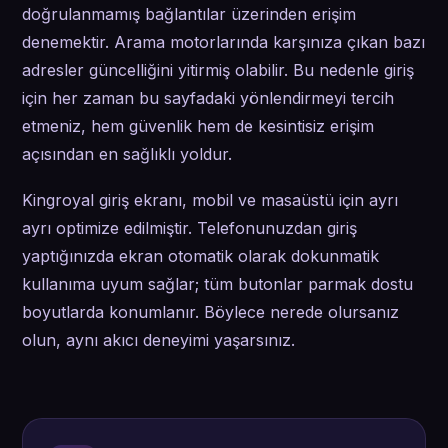
doğrulanmamış bağlantılar üzerinden erişim
denemektir. Arama motorlarında karşınıza çıkan bazı
adresler güncelliğini yitirmiş olabilir. Bu nedenle giriş
için her zaman bu sayfadaki yönlendirmeyi tercih
etmeniz, hem güvenlik hem de kesintisiz erişim
açısından en sağlıklı yoldur.
Kingroyal giriş ekranı, mobil ve masaüstü için ayrı
ayrı optimize edilmiştir. Telefonunuzdan giriş
yaptığınızda ekran otomatik olarak dokunmatik
kullanıma uyum sağlar; tüm butonlar parmak dostu
boyutlarda konumlanır. Böylece nerede olursanız
olun, aynı akıcı deneyimi yaşarsınız.