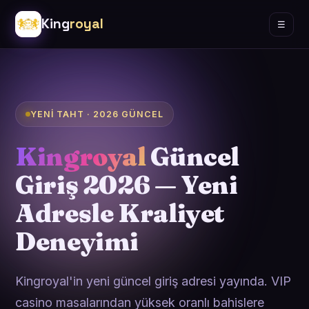
King
royal
☰
YENI TAHT · 2026 GÜNCEL
Kingroyal
Güncel
Giriş 2026 — Yeni
Adresle Kraliyet
Deneyimi
Kingroyal'in yeni güncel giriş adresi yayında. VIP
casino masalarından yüksek oranlı bahislere