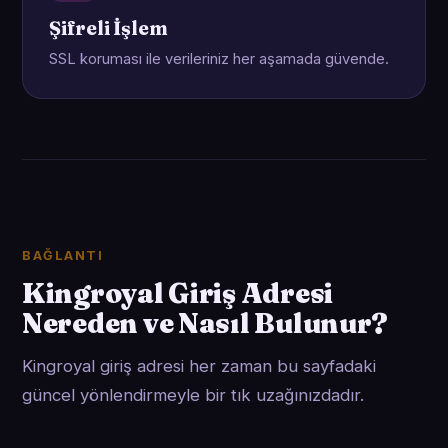
Şifreli İşlem
SSL koruması ile verileriniz her aşamada güvende.
BAĞLANTI
Kingroyal Giriş Adresi
Nereden ve Nasıl Bulunur?
Kingroyal giriş adresi her zaman bu sayfadaki
güncel yönlendirmeyle bir tık uzağınızdadır.