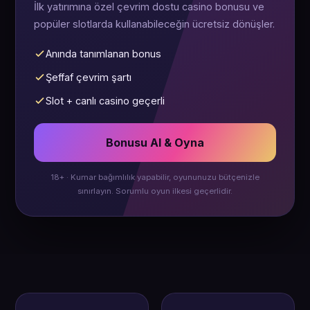
İlk yatırımına özel çevrim dostu casino bonusu ve
popüler slotlarda kullanabileceğin ücretsiz dönüşler.
Anında tanımlanan bonus
Şeffaf çevrim şartı
Slot + canlı casino geçerli
Bonusu Al & Oyna
18+ · Kumar bağımlılık yapabilir, oyununuzu bütçenizle
sınırlayın. Sorumlu oyun ilkesi geçerlidir.