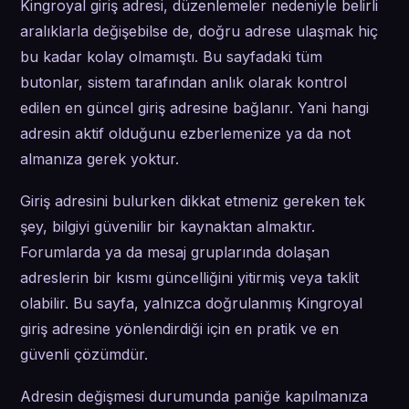
Kingroyal giriş adresi, düzenlemeler nedeniyle belirli
aralıklarla değişebilse de, doğru adrese ulaşmak hiç
bu kadar kolay olmamıştı. Bu sayfadaki tüm
butonlar, sistem tarafından anlık olarak kontrol
edilen en güncel giriş adresine bağlanır. Yani hangi
adresin aktif olduğunu ezberlemenize ya da not
almanıza gerek yoktur.
Giriş adresini bulurken dikkat etmeniz gereken tek
şey, bilgiyi güvenilir bir kaynaktan almaktır.
Forumlarda ya da mesaj gruplarında dolaşan
adreslerin bir kısmı güncelliğini yitirmiş veya taklit
olabilir. Bu sayfa, yalnızca doğrulanmış Kingroyal
giriş adresine yönlendirdiği için en pratik ve en
güvenli çözümdür.
Adresin değişmesi durumunda paniğe kapılmanıza