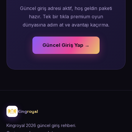
Güncel giriş adresi aktif, hoş geldin paketi
hazır. Tek bir tıkla premium oyun
dünyasına adım at ve avantajı kaçırma.
Güncel Giriş Yap →
King
royal
Kingroyal 2026 güncel giriş rehberi.