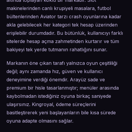
altında toplayan köklü bir markadır. Slot
makinelerinden canlı krupiyeli masalara, futbol
bültenlerinden Aviator tarzı crash oyunlarına kadar
akla gelebilecek her kategori tek hesap üzerinden
erişilebilir durumdadır. Bu bütünlük, kullanıcıyı farklı
sitelerde hesap açma zahmetinden kurtarır ve tüm
bakiyeyi tek yerde tutmanın rahatlığını sunar.
Markanın öne çıkan tarafı yalnızca oyun çeşitliliği
değil; aynı zamanda hız, güven ve kullanıcı
deneyimine verdiği önemdir. Arayüz sade ve
premium bir hisle tasarlanmıştır; menüler arasında
kaybolmadan istediğiniz oyuna birkaç saniyede
ulaşırsınız. Kingroyal, ödeme süreçlerini
basitleştirerek yeni başlayanların bile kısa sürede
oyuna adapte olmasını sağlar.