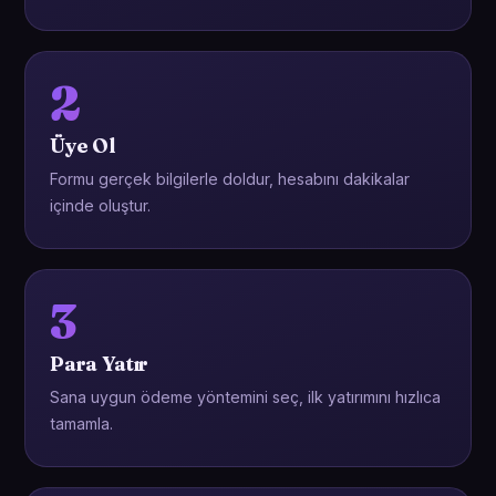
2
Üye Ol
Formu gerçek bilgilerle doldur, hesabını dakikalar
içinde oluştur.
3
Para Yatır
Sana uygun ödeme yöntemini seç, ilk yatırımını hızlıca
tamamla.