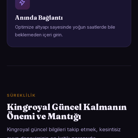
Anında Bağlantı
Optimize altyapı sayesinde yoğun saatlerde bile
beklemeden içeri girin.
SÜREKLILIK
Kingroyal Güncel Kalmanın
Önemi ve Mantığı
Kingroyal güncel bilgileri takip etmek, kesintisiz