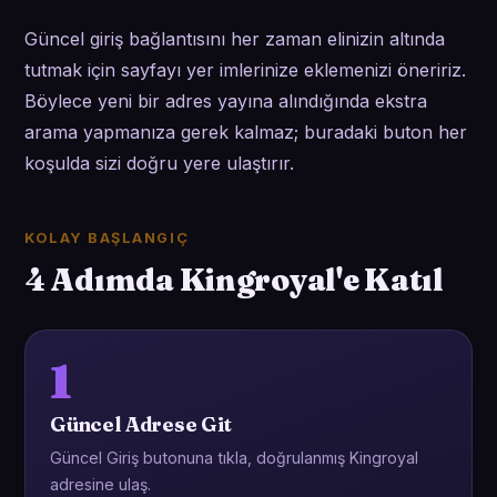
Güncel giriş bağlantısını her zaman elinizin altında
tutmak için sayfayı yer imlerinize eklemenizi öneririz.
Böylece yeni bir adres yayına alındığında ekstra
arama yapmanıza gerek kalmaz; buradaki buton her
koşulda sizi doğru yere ulaştırır.
KOLAY BAŞLANGIÇ
4 Adımda Kingroyal'e Katıl
1
Güncel Adrese Git
Güncel Giriş butonuna tıkla, doğrulanmış Kingroyal
adresine ulaş.