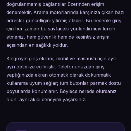
doğrulanmamış bağlantılar üzerinden erişim
denemektir. Arama motorlarında karşınıza çıkan bazı
adresler güncelliğini yitirmiş olabilir. Bu nedenle giriş
için her zaman bu sayfadaki yönlendirmeyi tercih
etmeniz, hem güvenlik hem de kesintisiz erişim
açısından en sağlıklı yoldur.
Kingroyal giriş ekranı, mobil ve masaüstü için ayrı
ayrı optimize edilmiştir. Telefonunuzdan giriş
yaptığınızda ekran otomatik olarak dokunmatik
kullanıma uyum sağlar; tüm butonlar parmak dostu
boyutlarda konumlanır. Böylece nerede olursanız
olun, aynı akıcı deneyimi yaşarsınız.