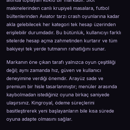
altında toplayan köklü bir markadır. Slot
makinelerinden canlı krupiyeli masalara, futbol
bültenlerinden Aviator tarzı crash oyunlarına kadar
akla gelebilecek her kategori tek hesap üzerinden
erişilebilir durumdadır. Bu bütünlük, kullanıcıyı farklı
sitelerde hesap açma zahmetinden kurtarır ve tüm
bakiyeyi tek yerde tutmanın rahatlığını sunar.
Markanın öne çıkan tarafı yalnızca oyun çeşitliliği
değil; aynı zamanda hız, güven ve kullanıcı
deneyimine verdiği önemdir. Arayüz sade ve
premium bir hisle tasarlanmıştır; menüler arasında
kaybolmadan istediğiniz oyuna birkaç saniyede
ulaşırsınız. Kingroyal, ödeme süreçlerini
basitleştirerek yeni başlayanların bile kısa sürede
oyuna adapte olmasını sağlar.