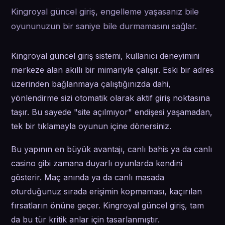
Kingroyal güncel giriş, engelleme yaşasanız bile
oyununuzun bir saniye bile durmamasını sağlar.
Kingroyal güncel giriş sistemi, kullanıcı deneyimini
merkeze alan akıllı bir mimariyle çalışır. Eski bir adres
üzerinden bağlanmaya çalıştığınızda dahi,
yönlendirme sizi otomatik olarak aktif giriş noktasına
taşır. Bu sayede "site açılmıyor" endişesi yaşamadan,
tek bir tıklamayla oyunun içine dönersiniz.
Bu yapının en büyük avantajı, canlı bahis ya da canlı
casino gibi zamana duyarlı oyunlarda kendini
gösterir. Maç anında ya da canlı masada
oturduğunuz sırada erişimin kopmaması, kaçırılan
fırsatların önüne geçer. Kingroyal güncel giriş, tam
da bu tür kritik anlar için tasarlanmıştır.