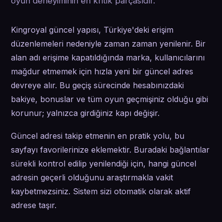
oyun deneyiminin en kritik parçasıdır.
Kingroyal güncel yapısı, Türkiye'deki erişim
düzenlemeleri nedeniyle zaman zaman yenilenir. Bir
alan adı erişime kapatıldığında marka, kullanıcılarını
mağdur etmemek için hızla yeni bir güncel adres
devreye alır. Bu geçiş sürecinde hesabınızdaki
bakiye, bonuslar ve tüm oyun geçmişiniz olduğu gibi
korunur; yalnızca girdiğiniz kapı değişir.
Güncel adresi takip etmenin en pratik yolu, bu
sayfayı favorilerinize eklemektir. Buradaki bağlantılar
sürekli kontrol edilip yenilendiği için, hangi güncel
adresin geçerli olduğunu araştırmakla vakit
kaybetmezsiniz. Sistem sizi otomatik olarak aktif
adrese taşır.