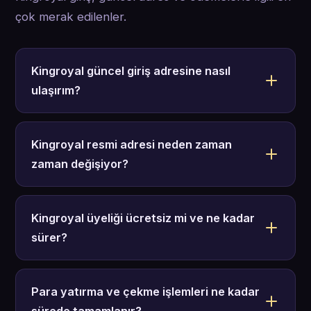
çok merak edilenler.
Kingroyal güncel giriş adresine nasıl
ulaşırım?
Kingroyal resmi adresi neden zaman
zaman değişiyor?
Kingroyal üyeliği ücretsiz mi ve ne kadar
sürer?
Para yatırma ve çekme işlemleri ne kadar