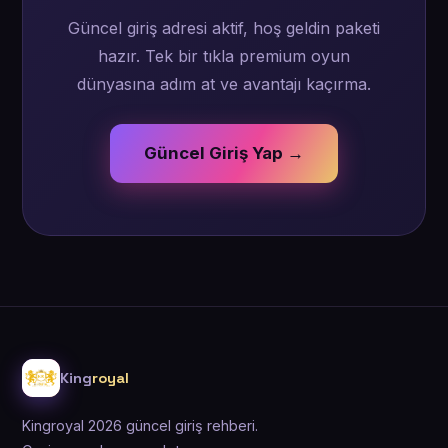
Güncel giriş adresi aktif, hoş geldin paketi
hazır. Tek bir tıkla premium oyun
dünyasına adım at ve avantajı kaçırma.
Güncel Giriş Yap →
King
royal
Kingroyal 2026 güncel giriş rehberi.