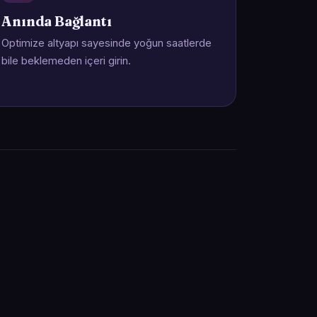
Anında Bağlantı
Optimize altyapı sayesinde yoğun saatlerde
bile beklemeden içeri girin.