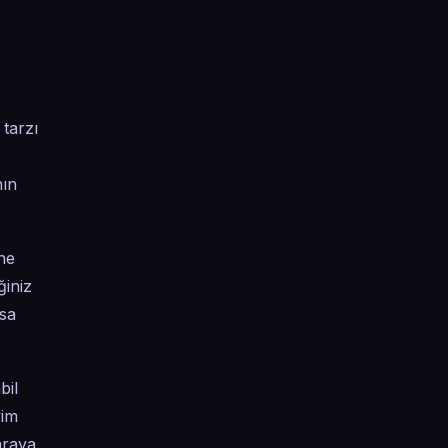
 tarzı
nın
ne
ğiniz
ısa
bil
yim
araya