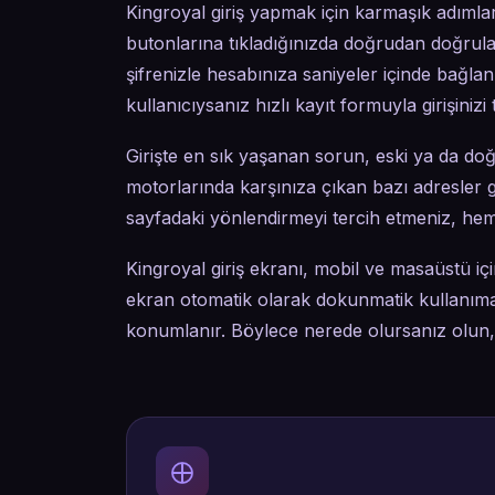
Kingroyal giriş yapmak için karmaşık adımla
butonlarına tıkladığınızda doğrudan doğrulan
şifrenizle hesabınıza saniyeler içinde bağlanı
kullanıcıysanız hızlı kayıt formuyla girişinizi
Girişte en sık yaşanan sorun, eski ya da d
motorlarında karşınıza çıkan bazı adresler gü
sayfadaki yönlendirmeyi tercih etmeniz, hem 
Kingroyal giriş ekranı, mobil ve masaüstü içi
ekran otomatik olarak dokunmatik kullanım
konumlanır. Böylece nerede olursanız olun, 