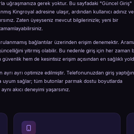
rla uğraşmanıza gerek yoktur. Bu sayfadaki "Güncel Giriş"
mış Kingroyal adresine ulaşır, ardından kullanıcı adınız ve
rsınız. Zaten üyeyseniz mevcut bilgilerinizle; yeni bir
 tamamlayabilirsiniz.
oğrulanmamış bağlantılar üzerinden erişim denemektir. Aram
ncelliğini yitirmiş olabilir. Bu nedenle giriş için her zaman 
güvenlik hem de kesintisiz erişim açısından en sağlıklı yold
n ayrı ayrı optimize edilmiştir. Telefonunuzdan giriş yaptığı
a uyum sağlar; tüm butonlar parmak dostu boyutlarda
aynı akıcı deneyimi yaşarsınız.