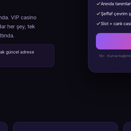
Anında tanımla
Şeffaf çevrim ş
ında. VIP casino
Slot + canlı cas
ar her şey, tek
ltında.
rak güncel adrese
18+ · Kumar bağımlıl