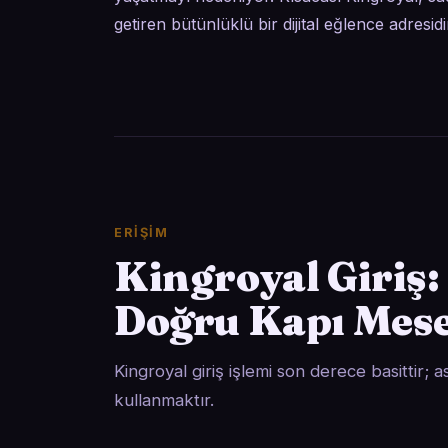
getiren bütünlüklü bir dijital eğlence adresidi
ERIŞIM
Kingroyal Giriş:
Doğru Kapı Mese
Kingroyal giriş işlemi son derece basittir;
kullanmaktır.