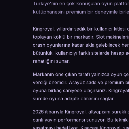
Türkiye'nin en çok konuşulan oyun platfor
kütüphanesini premium bir deneyimle birleş
Kingroyal, yıllardır sadık bir kullanıcı kitle
toplayan köklü bir markadır. Slot makineleri
crash oyunlarına kadar akla gelebilecek her 
bütünlük, kullanıcıyı farklı sitelerde hesa
rahatlığını sunar.
Markanın öne çıkan tarafı yalnızca oyun çeşi
verdiği önemdir. Arayüz sade ve premium bir
oyuna birkaç saniyede ulaşırsınız. Kingroyal,
sürede oyuna adapte olmasını sağlar.
2026 itibarıyla Kingroyal, altyapısını sürekl
canlı yayın performansı sunuyor. Bu teknik ya
yaşatmayı hedefliyor. Kısacası Kingroyal, sad