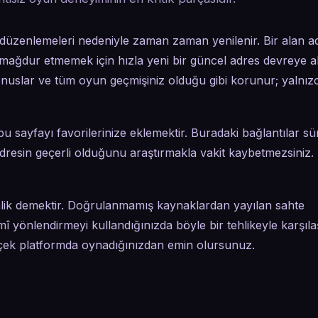
m düzenlemeleri nedeniyle zaman zaman yenilenir. Bir alan a
ı mağdur etmemek için hızla yeni bir güncel adres devreye al
onuslar ve tüm oyun geçmişiniz olduğu gibi korunur; yalnız
u sayfayı favorilerinize eklemektir. Buradaki bağlantılar sür
 adresin geçerli olduğunu araştırmakla vakit kaybetmezsiniz.
.
lik demektir. Doğrulanmamış kaynaklardan yayılan sahte
 Resmî yönlendirmeyi kullandığınızda böyle bir tehlikeyle karşı
rçek platformda oynadığınızdan emin olursunuz.