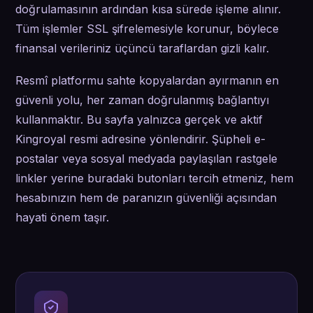
doğrulamasının ardından kısa sürede işleme alınır.
Tüm işlemler SSL şifrelemesiyle korunur, böylece
finansal verileriniz üçüncü taraflardan gizli kalır.
Resmî platformu sahte kopyalardan ayırmanın en
güvenli yolu, her zaman doğrulanmış bağlantıyı
kullanmaktır. Bu sayfa yalnızca gerçek ve aktif
Kingroyal resmi adresine yönlendirir. Şüpheli e-
postalar veya sosyal medyada paylaşılan rastgele
linkler yerine buradaki butonları tercih etmeniz, hem
hesabınızın hem de paranızın güvenliği açısından
hayati önem taşır.