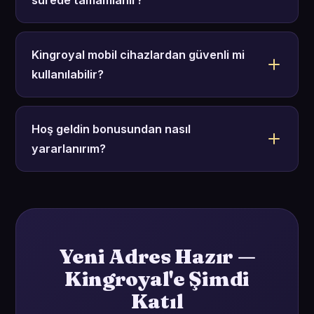
sürede tamamlanır?
Kingroyal mobil cihazlardan güvenli mi
kullanılabilir?
Hoş geldin bonusundan nasıl
yararlanırım?
Yeni Adres Hazır —
Kingroyal'e Şimdi
Katıl