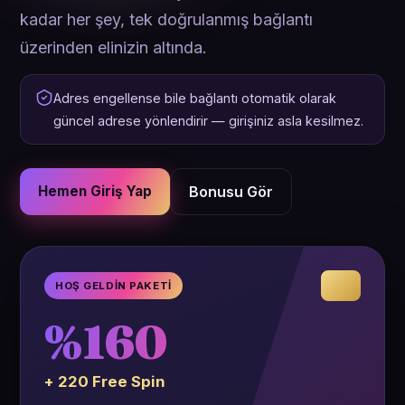
kadar her şey, tek doğrulanmış bağlantı
üzerinden elinizin altında.
Adres engellense bile bağlantı otomatik olarak
güncel adrese yönlendirir — girişiniz asla kesilmez.
Hemen Giriş Yap
Bonusu Gör
HOŞ GELDİN PAKETİ
%160
+ 220 Free Spin