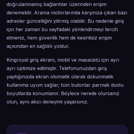
doğrulanmamış bağlantılar üzerinden erişim
denemektir. Arama motorlarında karşınıza çıkan bazı
adresler güncelliğini yitirmiş olabilir. Bu nedenle giriş
için her zaman bu sayfadaki yönlendirmeyi tercih
etmeniz, hem güvenlik hem de kesintisiz erişim
açısından en sağlıklı yoldur.
Kingroyal giriş ekranı, mobil ve masaüstü için ayrı
ayrı optimize edilmiştir. Telefonunuzdan giriş
yaptığınızda ekran otomatik olarak dokunmatik
kullanıma uyum sağlar; tüm butonlar parmak dostu
boyutlarda konumlanır. Böylece nerede olursanız
olun, aynı akıcı deneyimi yaşarsınız.