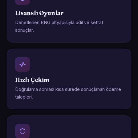
Lisanslı Oyunlar
Denetlenen RNG altyapısıyla adil ve şeffaf
sonuçlar.
Hızlı Çekim
Doğrulama sonrası kısa sürede sonuçlanan ödeme
talepleri.