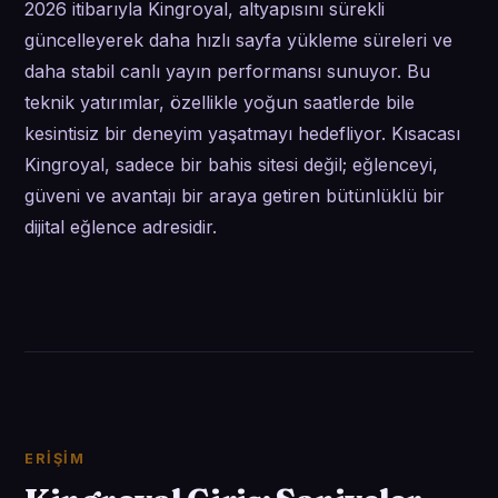
2026 itibarıyla Kingroyal, altyapısını sürekli
güncelleyerek daha hızlı sayfa yükleme süreleri ve
daha stabil canlı yayın performansı sunuyor. Bu
teknik yatırımlar, özellikle yoğun saatlerde bile
kesintisiz bir deneyim yaşatmayı hedefliyor. Kısacası
Kingroyal, sadece bir bahis sitesi değil; eğlenceyi,
güveni ve avantajı bir araya getiren bütünlüklü bir
dijital eğlence adresidir.
ERIŞIM