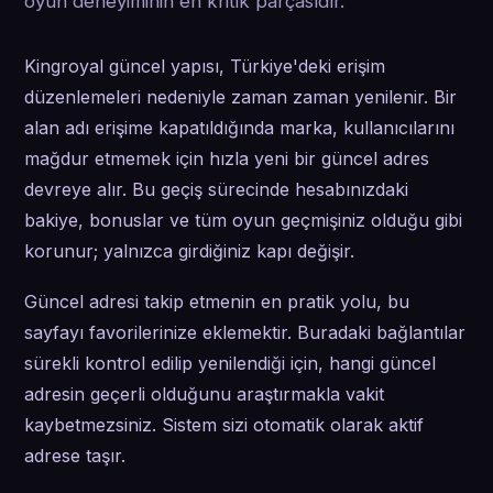
oyun deneyiminin en kritik parçasıdır.
Kingroyal güncel yapısı, Türkiye'deki erişim
düzenlemeleri nedeniyle zaman zaman yenilenir. Bir
alan adı erişime kapatıldığında marka, kullanıcılarını
mağdur etmemek için hızla yeni bir güncel adres
devreye alır. Bu geçiş sürecinde hesabınızdaki
bakiye, bonuslar ve tüm oyun geçmişiniz olduğu gibi
korunur; yalnızca girdiğiniz kapı değişir.
Güncel adresi takip etmenin en pratik yolu, bu
sayfayı favorilerinize eklemektir. Buradaki bağlantılar
sürekli kontrol edilip yenilendiği için, hangi güncel
adresin geçerli olduğunu araştırmakla vakit
kaybetmezsiniz. Sistem sizi otomatik olarak aktif
adrese taşır.