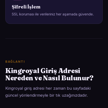
Şifreli İşlem
SSL koruması ile verileriniz her aşamada güvende.
BAĞLANTI
Kingroyal Giriş Adresi
Nereden ve Nasıl Bulunur?
Kingroyal giriş adresi her zaman bu sayfadaki
güncel yönlendirmeyle bir tık uzağınızdadır.