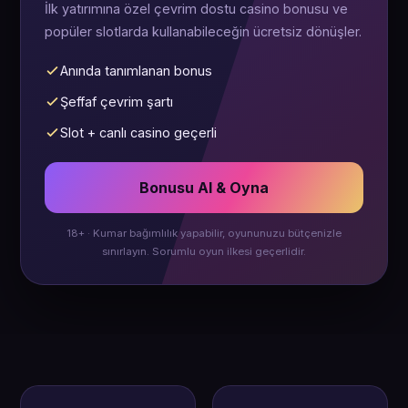
İlk yatırımına özel çevrim dostu casino bonusu ve
popüler slotlarda kullanabileceğin ücretsiz dönüşler.
Anında tanımlanan bonus
Şeffaf çevrim şartı
Slot + canlı casino geçerli
Bonusu Al & Oyna
18+ · Kumar bağımlılık yapabilir, oyununuzu bütçenizle
sınırlayın. Sorumlu oyun ilkesi geçerlidir.