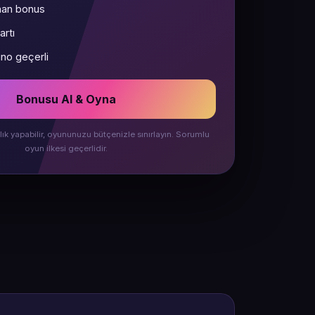
nan bonus
artı
ino geçerli
Bonusu Al & Oyna
ık yapabilir, oyununuzu bütçenizle sınırlayın. Sorumlu
oyun ilkesi geçerlidir.