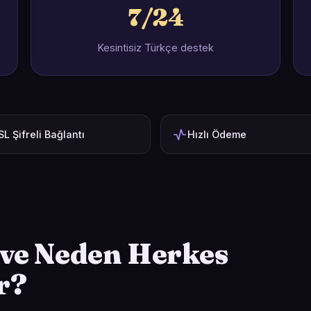
7/24
Kesintisiz Türkçe destek
SL Şifreli Bağlantı
Hızlı Ödeme
 ve Neden Herkes
r?