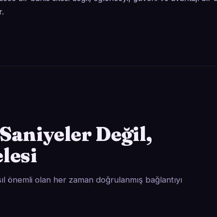
r.
 Saniyeler Değil,
lesi
 asıl önemli olan her zaman doğrulanmış bağlantıyı