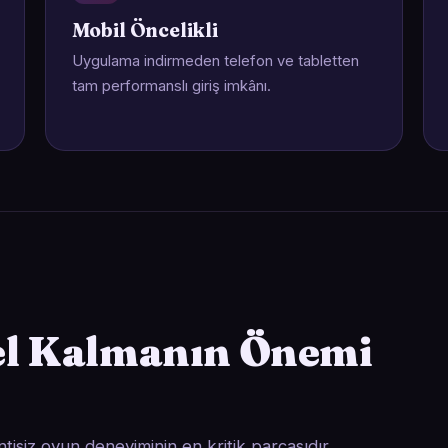
Mobil Öncelikli
Uygulama indirmeden telefon ve tabletten
tam performanslı giriş imkânı.
el Kalmanın Önemi
ntisiz oyun deneyiminin en kritik parçasıdır.