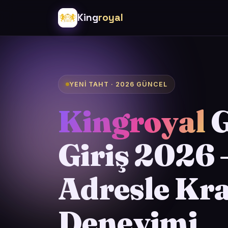
King
royal
YENI TAHT · 2026 GÜNCEL
Kingroyal
G
Giriş 2026 
Adresle Kra
Deneyimi