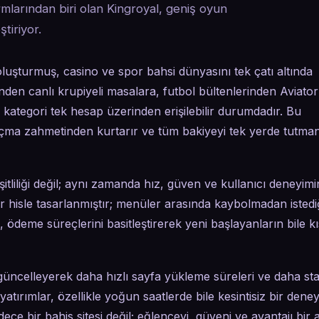
mlarından biri olan Kingroyal, geniş oyun
tiriyor.
si oluşturmuş, casino ve spor bahsi dünyasını tek çatı altında
nden canlı krupiyeli masalara, futbol bültenlerinden Aviator
kategori tek hesap üzerinden erişilebilir durumdadır. Bu
p açma zahmetinden kurtarır ve tüm bakiyeyi tek yerde tutma
tliliği değil; aynı zamanda hız, güven ve kullanıcı deneyimi
 hisle tasarlanmıştır; menüler arasında kaybolmadan istedi
 ödeme süreçlerini basitleştirerek yeni başlayanların bile k
i güncelleyerek daha hızlı sayfa yükleme süreleri ve daha sta
tırımlar, özellikle yoğun saatlerde bile kesintisiz bir dene
ece bir bahis sitesi değil; eğlenceyi, güveni ve avantajı bir 