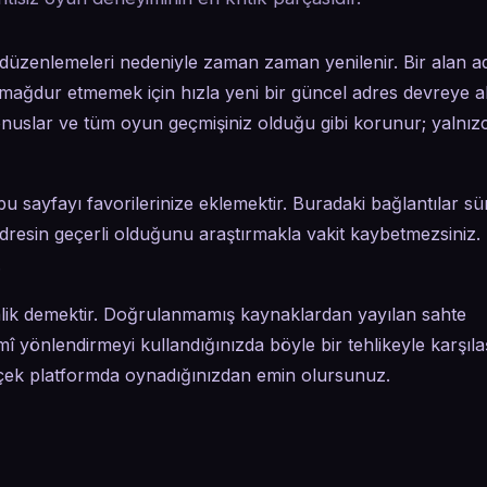
m düzenlemeleri nedeniyle zaman zaman yenilenir. Bir alan a
ı mağdur etmemek için hızla yeni bir güncel adres devreye al
onuslar ve tüm oyun geçmişiniz olduğu gibi korunur; yalnız
u sayfayı favorilerinize eklemektir. Buradaki bağlantılar sür
 adresin geçerli olduğunu araştırmakla vakit kaybetmezsiniz.
.
lik demektir. Doğrulanmamış kaynaklardan yayılan sahte
 Resmî yönlendirmeyi kullandığınızda böyle bir tehlikeyle karşı
rçek platformda oynadığınızdan emin olursunuz.