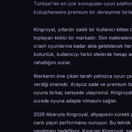
Türkiye'nin en çok konuşulan oyun platfor
kütüphanesini premium bir deneyimle birleş
Kingroyal, yıllardır sadık bir kullanıcı kitle
toplayan köklü bir markadır. Slot makineleri
crash oyunlarına kadar akla gelebilecek her 
bütünlük, kullanıcıyı farklı sitelerde hesa
rahatlığını sunar.
Markanın öne çıkan tarafı yalnızca oyun çeşi
verdiği önemdir. Arayüz sade ve premium bir
oyuna birkaç saniyede ulaşırsınız. Kingroyal,
sürede oyuna adapte olmasını sağlar.
2026 itibarıyla Kingroyal, altyapısını sürekl
canlı yayın performansı sunuyor. Bu teknik ya
yaşatmayı hedefliyor. Kısacası Kingroyal, sad