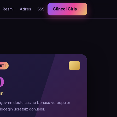
Güncel Giriş →
Resmi
Adres
SSS
ETİ
0
in
el çevrim dostu casino bonusu ve popüler
ileceğin ücretsiz dönüşler.