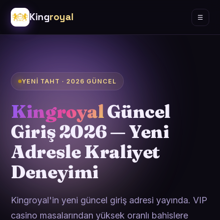
King
royal
☰
YENI TAHT · 2026 GÜNCEL
Kingroyal
Güncel
Giriş 2026 — Yeni
Adresle Kraliyet
Deneyimi
Kingroyal'in yeni güncel giriş adresi yayında. VIP
casino masalarından yüksek oranlı bahislere