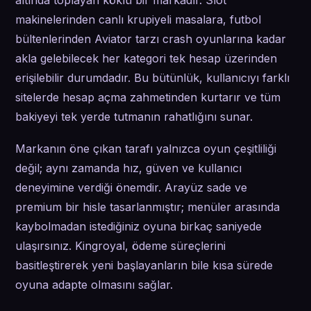
altında toplayan köklü bir markadır. Slot
makinelerinden canlı krupiyeli masalara, futbol
bültenlerinden Aviator tarzı crash oyunlarına kadar
akla gelebilecek her kategori tek hesap üzerinden
erişilebilir durumdadır. Bu bütünlük, kullanıcıyı farklı
sitelerde hesap açma zahmetinden kurtarır ve tüm
bakiyeyi tek yerde tutmanın rahatlığını sunar.
Markanın öne çıkan tarafı yalnızca oyun çeşitliliği
değil; aynı zamanda hız, güven ve kullanıcı
deneyimine verdiği önemdir. Arayüz sade ve
premium bir hisle tasarlanmıştır; menüler arasında
kaybolmadan istediğiniz oyuna birkaç saniyede
ulaşırsınız. Kingroyal, ödeme süreçlerini
basitleştirerek yeni başlayanların bile kısa sürede
oyuna adapte olmasını sağlar.