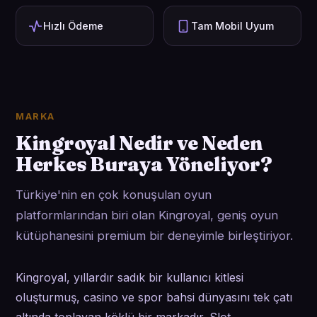
Hızlı Ödeme
Tam Mobil Uyum
MARKA
Kingroyal Nedir ve Neden
Herkes Buraya Yöneliyor?
Türkiye'nin en çok konuşulan oyun
platformlarından biri olan Kingroyal, geniş oyun
kütüphanesini premium bir deneyimle birleştiriyor.
Kingroyal, yıllardır sadık bir kullanıcı kitlesi
oluşturmuş, casino ve spor bahsi dünyasını tek çatı