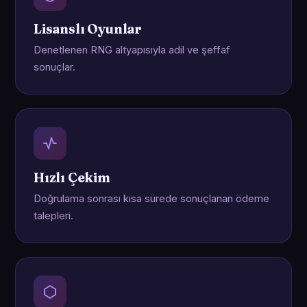
Lisanslı Oyunlar
Denetlenen RNG altyapısıyla adil ve şeffaf
sonuçlar.
Hızlı Çekim
Doğrulama sonrası kısa sürede sonuçlanan ödeme
talepleri.