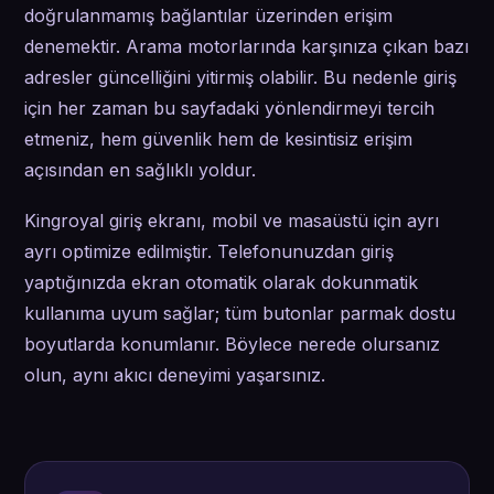
doğrulanmamış bağlantılar üzerinden erişim
denemektir. Arama motorlarında karşınıza çıkan bazı
adresler güncelliğini yitirmiş olabilir. Bu nedenle giriş
için her zaman bu sayfadaki yönlendirmeyi tercih
etmeniz, hem güvenlik hem de kesintisiz erişim
açısından en sağlıklı yoldur.
Kingroyal giriş ekranı, mobil ve masaüstü için ayrı
ayrı optimize edilmiştir. Telefonunuzdan giriş
yaptığınızda ekran otomatik olarak dokunmatik
kullanıma uyum sağlar; tüm butonlar parmak dostu
boyutlarda konumlanır. Böylece nerede olursanız
olun, aynı akıcı deneyimi yaşarsınız.