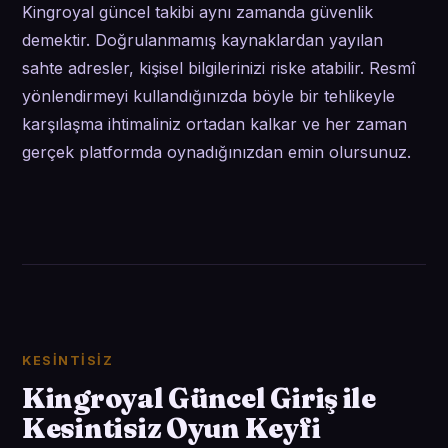
Kingroyal güncel takibi aynı zamanda güvenlik
demektir. Doğrulanmamış kaynaklardan yayılan
sahte adresler, kişisel bilgilerinizi riske atabilir. Resmî
yönlendirmeyi kullandığınızda böyle bir tehlikeyle
karşılaşma ihtimaliniz ortadan kalkar ve her zaman
gerçek platformda oynadığınızdan emin olursunuz.
KESINTISIZ
Kingroyal Güncel Giriş ile
Kesintisiz Oyun Keyfi