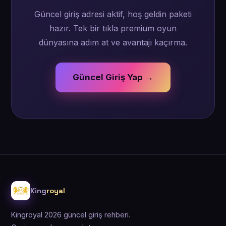
Güncel giriş adresi aktif, hoş geldin paketi
hazır. Tek bir tıkla premium oyun
dünyasına adım at ve avantajı kaçırma.
Güncel Giriş Yap →
King
royal
Kingroyal 2026 güncel giriş rehberi.