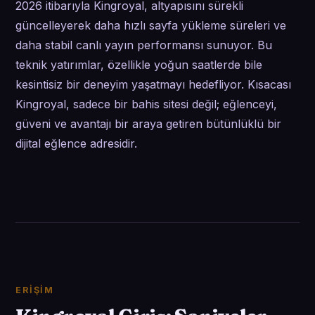
2026 itibarıyla Kingroyal, altyapısını sürekli
güncelleyerek daha hızlı sayfa yükleme süreleri ve
daha stabil canlı yayın performansı sunuyor. Bu
teknik yatırımlar, özellikle yoğun saatlerde bile
kesintisiz bir deneyim yaşatmayı hedefliyor. Kısacası
Kingroyal, sadece bir bahis sitesi değil; eğlenceyi,
güveni ve avantajı bir araya getiren bütünlüklü bir
dijital eğlence adresidir.
ERIŞIM