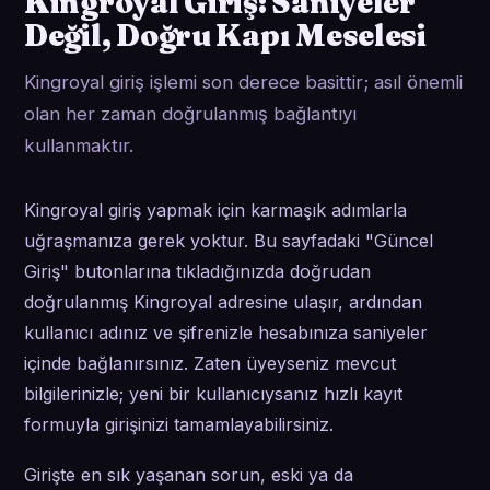
Kingroyal Giriş: Saniyeler
Değil, Doğru Kapı Meselesi
Kingroyal giriş işlemi son derece basittir; asıl önemli
olan her zaman doğrulanmış bağlantıyı
kullanmaktır.
Kingroyal giriş yapmak için karmaşık adımlarla
uğraşmanıza gerek yoktur. Bu sayfadaki "Güncel
Giriş" butonlarına tıkladığınızda doğrudan
doğrulanmış Kingroyal adresine ulaşır, ardından
kullanıcı adınız ve şifrenizle hesabınıza saniyeler
içinde bağlanırsınız. Zaten üyeyseniz mevcut
bilgilerinizle; yeni bir kullanıcıysanız hızlı kayıt
formuyla girişinizi tamamlayabilirsiniz.
Girişte en sık yaşanan sorun, eski ya da