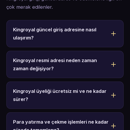
çok merak edilenler.
Kingroyal güncel giriş adresine nasıl
ulaşırım?
Kingroyal resmi adresi neden zaman
zaman değişiyor?
Kingroyal üyeliği ücretsiz mi ve ne kadar
sürer?
Para yatırma ve çekme işlemleri ne kadar