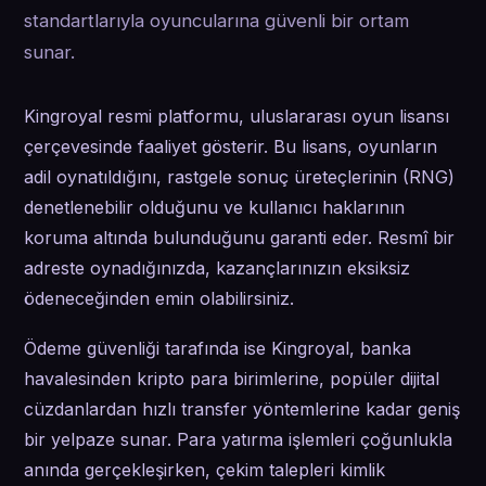
standartlarıyla oyuncularına güvenli bir ortam
sunar.
Kingroyal resmi platformu, uluslararası oyun lisansı
çerçevesinde faaliyet gösterir. Bu lisans, oyunların
adil oynatıldığını, rastgele sonuç üreteçlerinin (RNG)
denetlenebilir olduğunu ve kullanıcı haklarının
koruma altında bulunduğunu garanti eder. Resmî bir
adreste oynadığınızda, kazançlarınızın eksiksiz
ödeneceğinden emin olabilirsiniz.
Ödeme güvenliği tarafında ise Kingroyal, banka
havalesinden kripto para birimlerine, popüler dijital
cüzdanlardan hızlı transfer yöntemlerine kadar geniş
bir yelpaze sunar. Para yatırma işlemleri çoğunlukla
anında gerçekleşirken, çekim talepleri kimlik