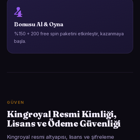
4
Bonusu Al & Oyna
%150 + 200 free spin paketini etkinleştir, kazanmaya
başla.
GÜVEN
Kingroyal Resmi Kimliği,
Lisans ve Ödeme Güvenliği
Kingroyal resmi altyapısı, lisans ve şifreleme