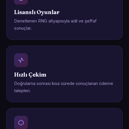
Lisanslı Oyunlar
Denetlenen RNG altyapısıyla adil ve şeffaf
sonuçlar.
Hızlı Çekim
Doğrulama sonrası kısa sürede sonuçlanan ödeme
talepleri.