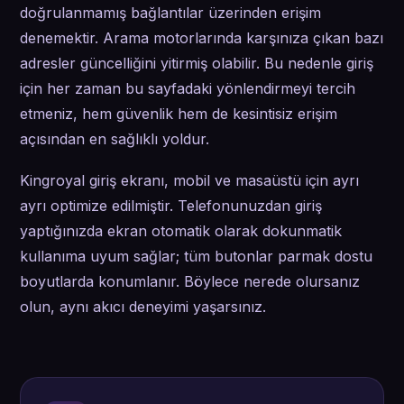
doğrulanmamış bağlantılar üzerinden erişim
denemektir. Arama motorlarında karşınıza çıkan bazı
adresler güncelliğini yitirmiş olabilir. Bu nedenle giriş
için her zaman bu sayfadaki yönlendirmeyi tercih
etmeniz, hem güvenlik hem de kesintisiz erişim
açısından en sağlıklı yoldur.
Kingroyal giriş ekranı, mobil ve masaüstü için ayrı
ayrı optimize edilmiştir. Telefonunuzdan giriş
yaptığınızda ekran otomatik olarak dokunmatik
kullanıma uyum sağlar; tüm butonlar parmak dostu
boyutlarda konumlanır. Böylece nerede olursanız
olun, aynı akıcı deneyimi yaşarsınız.