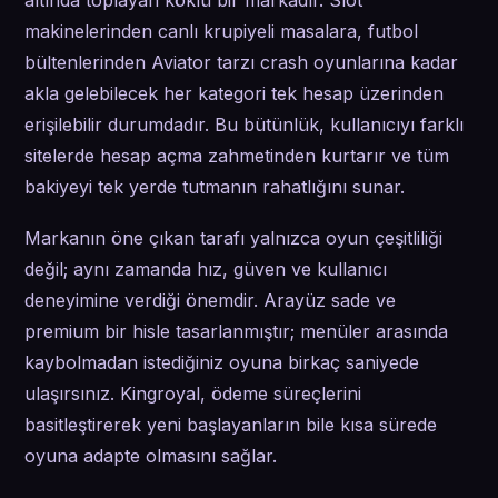
altında toplayan köklü bir markadır. Slot
makinelerinden canlı krupiyeli masalara, futbol
bültenlerinden Aviator tarzı crash oyunlarına kadar
akla gelebilecek her kategori tek hesap üzerinden
erişilebilir durumdadır. Bu bütünlük, kullanıcıyı farklı
sitelerde hesap açma zahmetinden kurtarır ve tüm
bakiyeyi tek yerde tutmanın rahatlığını sunar.
Markanın öne çıkan tarafı yalnızca oyun çeşitliliği
değil; aynı zamanda hız, güven ve kullanıcı
deneyimine verdiği önemdir. Arayüz sade ve
premium bir hisle tasarlanmıştır; menüler arasında
kaybolmadan istediğiniz oyuna birkaç saniyede
ulaşırsınız. Kingroyal, ödeme süreçlerini
basitleştirerek yeni başlayanların bile kısa sürede
oyuna adapte olmasını sağlar.