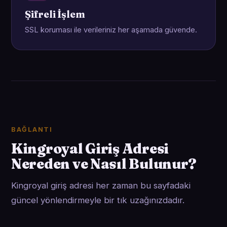
Şifreli İşlem
SSL koruması ile verileriniz her aşamada güvende.
BAĞLANTI
Kingroyal Giriş Adresi
Nereden ve Nasıl Bulunur?
Kingroyal giriş adresi her zaman bu sayfadaki
güncel yönlendirmeyle bir tık uzağınızdadır.