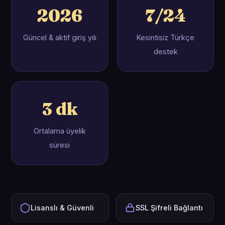
2026
7/24
Güncel & aktif giriş yılı
Kesintisiz Türkçe
destek
3 dk
Ortalama üyelik
süresi
Lisanslı & Güvenli
SSL Şifreli Bağlantı