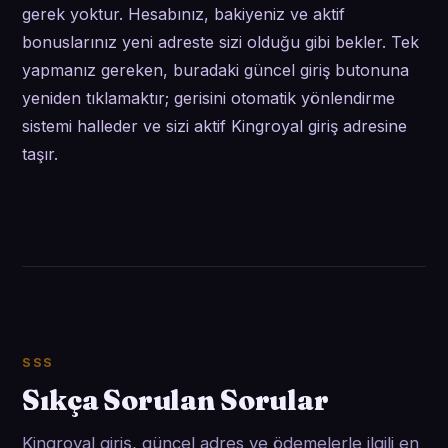
gerek yoktur. Hesabınız, bakiyeniz ve aktif
bonuslarınız yeni adreste sizi olduğu gibi bekler. Tek
yapmanız gereken, buradaki güncel giriş butonuna
yeniden tıklamaktır; gerisini otomatik yönlendirme
sistemi halleder ve sizi aktif Kingroyal giriş adresine
taşır.
SSS
Sıkça Sorulan Sorular
Kingroyal giriş, güncel adres ve ödemelerle ilgili en