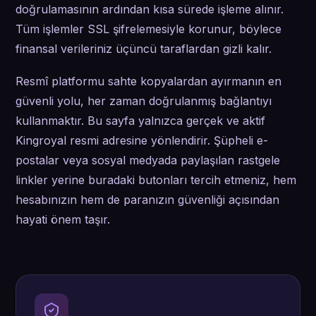
doğrulamasının ardından kısa sürede işleme alınır.
Tüm işlemler SSL şifrelemesiyle korunur, böylece
finansal verileriniz üçüncü taraflardan gizli kalır.
Resmî platformu sahte kopyalardan ayırmanın en
güvenli yolu, her zaman doğrulanmış bağlantıyı
kullanmaktır. Bu sayfa yalnızca gerçek ve aktif
Kingroyal resmi adresine yönlendirir. Şüpheli e-
postalar veya sosyal medyada paylaşılan rastgele
linkler yerine buradaki butonları tercih etmeniz, hem
hesabınızın hem de paranızın güvenliği açısından
hayati önem taşır.